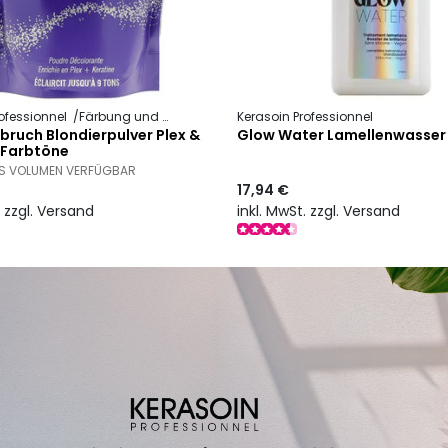
ofessionnel
Färbung und Technik
Blondierpulver
Kerasoin Professionnel
bruch Blondierpulver Plex &
Glow Water Lamellenwasser
 Farbtöne
ES VOLUMEN VERFÜGBAR
17,94 €
. zzgl. Versand
inkl. MwSt. zzgl. Versand