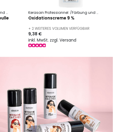
chnik
Kerasoin Professionnel
Färbung und Technik
Oxidations
ulle
Oxidationscreme 9 %
+ 2 WEITERES VOLUMEN VERFÜGBAR
9,38 €
inkl. MwSt. zzgl. Versand