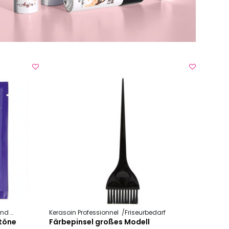
chnik
Blondierpulver
Kerasoin Professionnel
Friseurbedarf
btöne
Färbepinsel großes Modell