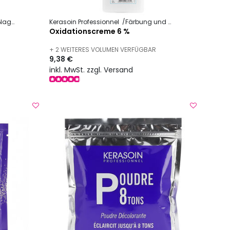
agelpflege
Kerasoin Professionnel
Färbung und Technik
Oxidations
Oxidationscreme 6 %
+ 2 WEITERES VOLUMEN VERFÜGBAR
9,38 €
inkl. MwSt. zzgl. Versand