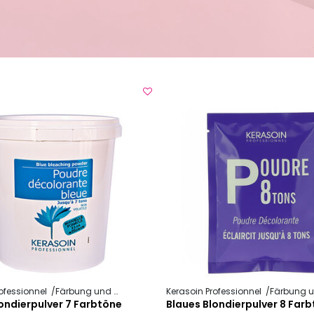
ofessionnel
Färbung und Technik
Blondierpulver
Kerasoin Professionnel
Färbung und Te
ondierpulver 7 Farbtöne
Blaues Blondierpulver 8 Far