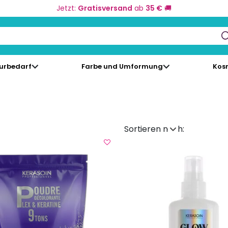
Jetzt:
Gratisversand
ab
35 €
🚚
keys to navigate search results.
eurbedarf
Farbe und Umformung
Kos
l
Sortieren nach: