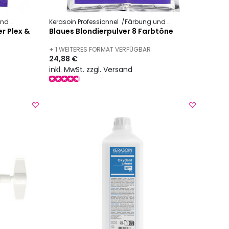
chnik
Blondierpulver
Kerasoin Professionnel
Färbung und Technik
Blondierp
r Plex &
Blaues Blondierpulver 8 Farbtöne
+ 1 WEITERES FORMAT VERFÜGBAR
24,88 €
inkl. MwSt. zzgl. Versand