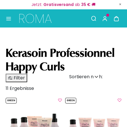
Jetzt:
Gratisversand
ab
35 €
🚚
Use Up and Down arrow keys to navigate search result
Kerasoin Professionnel
Happy Curls
Sortieren nach:
Filter
11 Ergebnisse
GREEN
GREEN