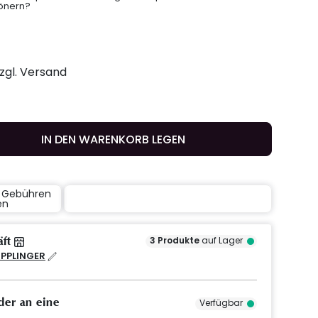
hönern?
zzgl. Versand
IN DEN WARENKORB LEGEN
e Gebühren
en
äft
3
Produkte
auf Lager
IPPLINGER
der an eine
Verfügbar