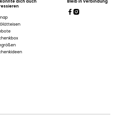
 könnte dich auch
Bleib in Verbindung
ressieren
emap
Glätteisen
ebote
chenkbox
egrößen
chenkideen
Lieferland: Österreich
Land oder Sprache ändern