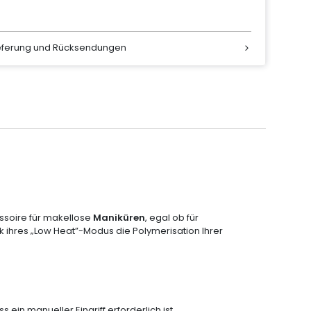
ieferung und Rücksendungen
ssoire für makellose
Maniküren
, egal ob für
nk ihres „Low Heat”-Modus die Polymerisation Ihrer
 ein manueller Eingriff erforderlich ist.