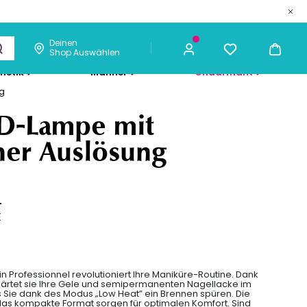
Deinen
Shop Auswählen
metik
Männer
Chaarmant
g
34,39 €
ICH KAUFE
ED-Lampe mit
her Auslösung
L
E
 Professionnel revolutioniert Ihre Maniküre-Routine. Dank
 härtet sie Ihre Gele und semipermanenten Nagellacke im
ie dank des Modus „Low Heat” ein Brennen spüren. Die
das kompakte Format sorgen für optimalen Komfort. Sind