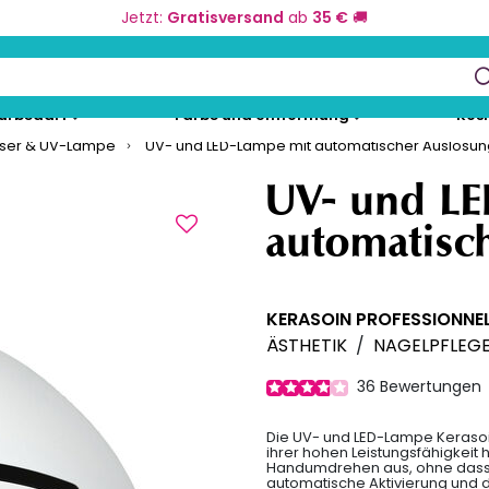
Jetzt:
Gratisversand
ab
35 €
🚚
keys to navigate search results.
eurbedarf
Farbe und Umformung
Kos
äser & UV-Lampe
UV- und LED-Lampe mit automatischer Auslösun
UV- und L
automatisc
KERASOIN PROFESSIONNE
ÄSTHETIK
/
NAGELPFLEG
36
Bewertungen
Die UV- und LED-Lampe Kerasoin
ihrer hohen Leistungsfähigkeit
Handumdrehen aus, ohne dass S
automatische Aktivierung und 