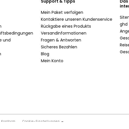
Support & Tipps
Das
inte
Mein Paket verfolgen
Sit
Kontaktiere unseren Kundenservice
ghd 
n
Rückgabe eines Produkts
Ang
äftsbedingungen
Versandinformationen
Ges
te und
Fragen & Antworten
Reis
Sicheres Bezahlen
Ges
n
Blog
Mein Konto
t Konform
Cookie-Einstellungen
Unsere Shops