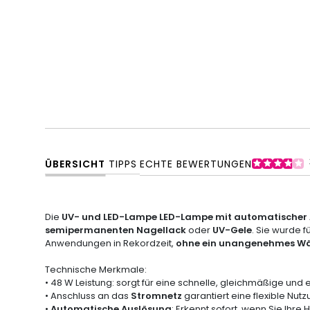
ÜBERSICHT
TIPPS
ECHTE BEWERTUNGEN
Die
UV- und LED-Lampe LED-Lampe mit automatischer A
semipermanenten Nagellack
oder
UV-Gele
. Sie wurde 
Anwendungen in Rekordzeit,
ohne ein unangenehmes Wä
Technische Merkmale:
• 48 W Leistung: sorgt für eine schnelle, gleichmäßige und 
• Anschluss an das
Stromnetz
garantiert eine flexible Nut
•
Automatische Auslösung
: Erkennt sofort, wenn Sie Ihre 