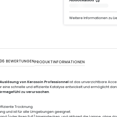
Abholstation
Weitere Informationen zu L
36
BEWERTUNGEN
PRODUKTINFORMATIONEN
uslösung von Kerasoin Professionnel
ist das unverzichtbare Acce
für eine schnelle und effiziente Katalyse entwickelt und ermöglicht da
rmegefühl zu verursachen
.
effiziente Trocknung.
zung und ist für alle Umgebungen geeignet.
Hand (oder Ihren Fuß) hineinstecken, und aktiviert die Lampe, ohne dass