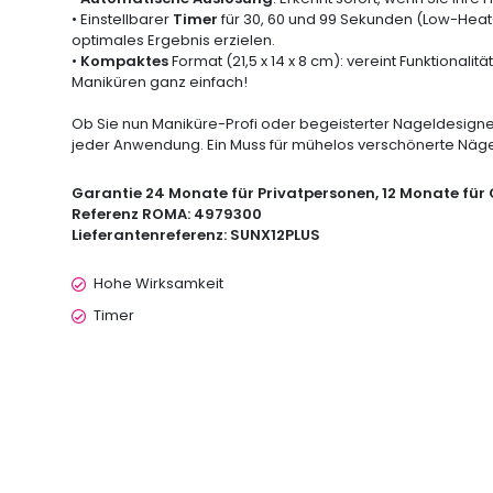
• Einstellbarer
Timer
für 30, 60 und 99 Sekunden (Low-Heat
optimales Ergebnis erzielen.
•
Kompaktes
Format (21,5 x 14 x 8 cm): vereint Funktional
Maniküren ganz einfach!
Ob Sie nun Maniküre-Profi oder begeisterter Nageldesigner
jeder Anwendung. Ein Muss für mühelos verschönerte Näge
Garantie
24 Monate für Privatpersonen, 12 Monate fü
Referenz ROMA:
4979300
Lieferantenreferenz:
SUNX12PLUS
Hohe Wirksamkeit
Timer