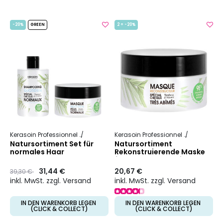
-20%
GREEN
2 = -20%
Kerasoin Professionnel
Natur
Täglich
Kerasoin Professionnel
Natur
Rek
Natursortiment Set für
Natursortiment
normales Haar
Rekonstruierende Maske
für stark geschädigtes
Haar
Preis
to
31,44 €
20,67 €
39,30 €
inkl. MwSt. zzgl. Versand
inkl. MwSt. zzgl. Versand
IN DEN WARENKORB LEGEN
IN DEN WARENKORB LEGEN
(CLICK & COLLECT)
(CLICK & COLLECT)