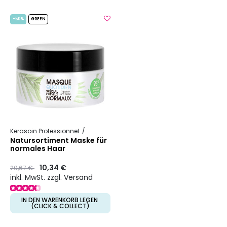
-50%
GREEN
Kerasoin Professionnel
Natur
Täglich
Natursortiment Maske für
normales Haar
Preis
to
10,34 €
20,67 €
inkl. MwSt. zzgl. Versand
IN DEN WARENKORB LEGEN
(CLICK & COLLECT)