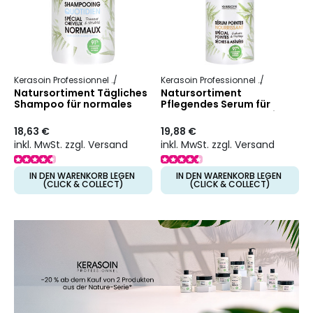
Kerasoin Professionnel
Natur
Täglich
Kerasoin Professionnel
Natur
Rek
Natursortiment Tägliches
Natursortiment
Shampoo für normales
Pflegendes Serum für
Haar
trockene und strapazierte
Haarspitzen
18,63 €
19,88 €
inkl. MwSt. zzgl. Versand
inkl. MwSt. zzgl. Versand
IN DEN WARENKORB LEGEN
IN DEN WARENKORB LEGEN
(CLICK & COLLECT)
(CLICK & COLLECT)