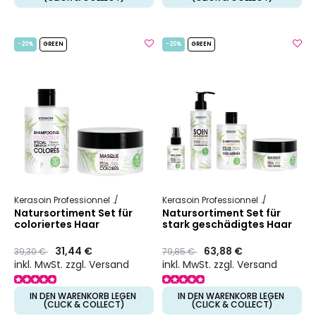
-20%
GREEN
-20%
GREEN
Kerasoin Professionnel
Natur
Farbschutz
Kerasoin Professionnel
Natur
Rek
Natursortiment Set für
Natursortiment Set für
coloriertes Haar
stark geschädigtes Haar
Preis
to
31,44 €
Preis
to
63,88 €
39,30 €
79,85 €
inkl. MwSt. zzgl. Versand
inkl. MwSt. zzgl. Versand
IN DEN WARENKORB LEGEN
IN DEN WARENKORB LEGEN
(CLICK & COLLECT)
(CLICK & COLLECT)