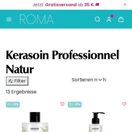
Jetzt:
Gratisversand
ab
35 €
🚚
Use Up and Down arrow keys to navigate search result
Kerasoin Professionnel
Natur
Sortieren nach:
Filter
13 Ergebnisse
2 = -20%
2 = -20%