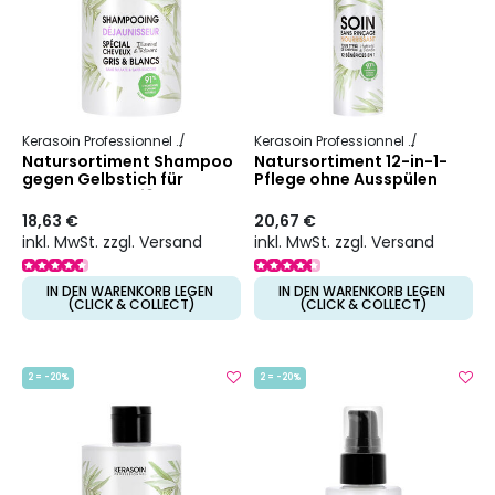
Kerasoin Professionnel
Natur
Entfärber
Kerasoin Professionnel
Natur
Rek
Natursortiment Shampoo
Natursortiment 12-in-1-
gegen Gelbstich für
Pflege ohne Ausspülen
graues und weißes Haar
18,63 €
20,67 €
inkl. MwSt. zzgl. Versand
inkl. MwSt. zzgl. Versand
IN DEN WARENKORB LEGEN
IN DEN WARENKORB LEGEN
(CLICK & COLLECT)
(CLICK & COLLECT)
2 = -20%
2 = -20%