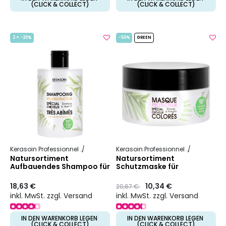
(CLICK & COLLECT)
(CLICK & COLLECT)
2 = -20%
-50%
GREEN
Kerasoin Professionnel
Natur
Rekonstruierend und pflegend
Kerasoin Professionnel
Natur
Far
Natursortiment
Natursortiment
Aufbauendes Shampoo für
Schutzmaske für
stark geschädigtes Haar
coloriertes Haar
18,63 €
Preis
to
10,34 €
20,67 €
inkl. MwSt. zzgl. Versand
inkl. MwSt. zzgl. Versand
IN DEN WARENKORB LEGEN
IN DEN WARENKORB LEGEN
(CLICK & COLLECT)
(CLICK & COLLECT)