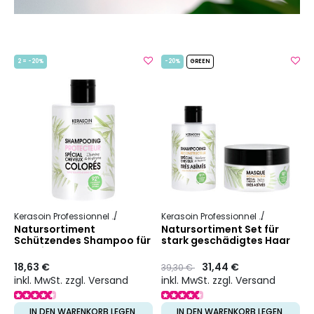
2 = -20%
-20%
GREEN
Kerasoin Professionnel
Natur
Farbschutz
Kerasoin Professionnel
Natur
Rek
Natursortiment
Natursortiment Set für
Schützendes Shampoo für
stark geschädigtes Haar
coloriertes Haar
18,63 €
Preis
to
31,44 €
39,30 €
inkl. MwSt. zzgl. Versand
inkl. MwSt. zzgl. Versand
IN DEN WARENKORB LEGEN
IN DEN WARENKORB LEGEN