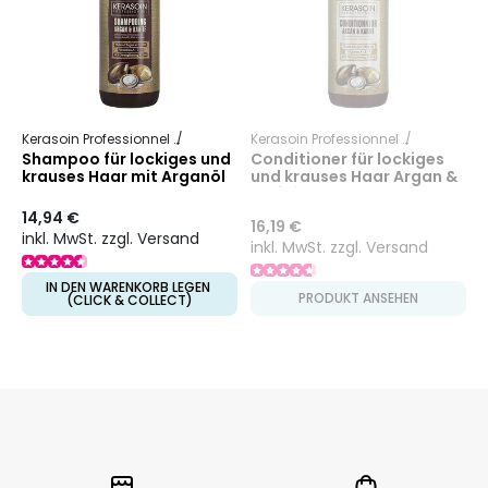
Kerasoin Professionnel
Argan & Sheabutter
Kerasoin Professionnel
Argan & Sh
Shampoo für lockiges und
Conditioner für lockiges
krauses Haar mit Arganöl
und krauses Haar Argan &
und Sheabutter
Karité
14,94 €
16,19 €
inkl. MwSt. zzgl. Versand
inkl. MwSt. zzgl. Versand
IN DEN WARENKORB LEGEN
PRODUKT ANSEHEN
(CLICK & COLLECT)