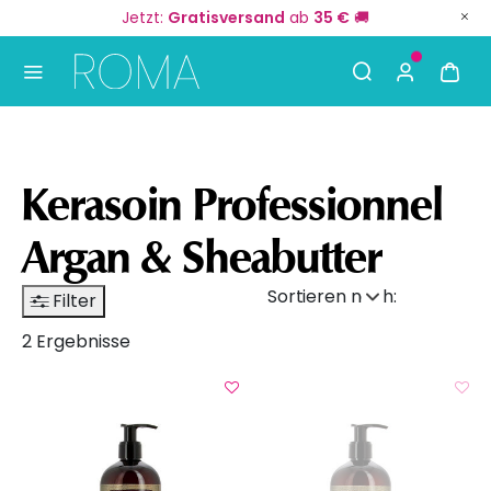
Jetzt:
Gratisversand
ab
35 €
🚚
Use Up and Down arrow keys to navigate search result
Kerasoin Professionnel
Argan & Sheabutter
Sortieren nach:
Filter
2 Ergebnisse