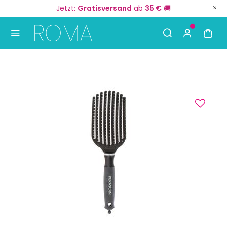
Jetzt:
Gratisversand
ab
35 €
🚚
Use Up and Down arrow keys to navigate search result