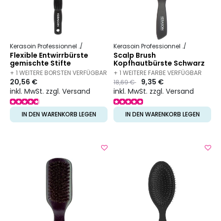
Kerasoin Professionnel
Friseurbedarf
Entwirrbürste
Kerasoin Professionnel
Friseurbed
Flexible Entwirrbürste
Scalp Brush
gemischte Stifte
Kopfhautbürste Schwarz
+ 1 WEITERE BORSTEN VERFÜGBAR
+ 1 WEITERE FARBE VERFÜGBAR
20,56 €
Preis
to
9,35 €
18,69 €
inkl. MwSt. zzgl. Versand
inkl. MwSt. zzgl. Versand
IN DEN WARENKORB LEGEN
IN DEN WARENKORB LEGEN