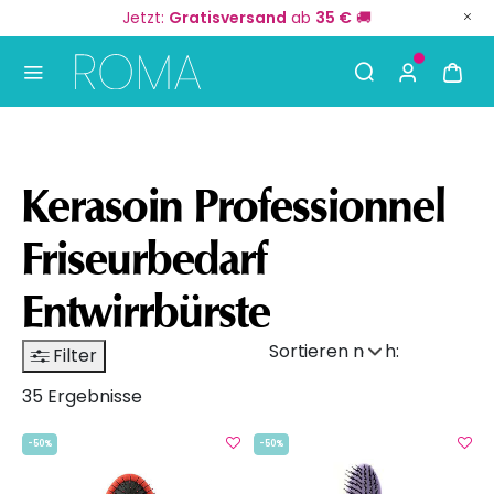
Jetzt:
Gratisversand
ab
35 €
🚚
Use Up and Down arrow keys to navigate search result
Kerasoin Professionnel
Friseurbedarf
Entwirrbürste
Sortieren nach:
Filter
35 Ergebnisse
-50%
-50%