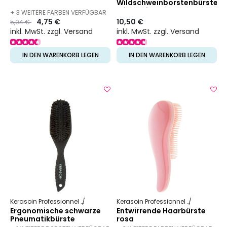
Wildschweinborstenbürste
mit 5 Reihen
+ 3 WEITERE FARBEN VERFÜGBAR
Preis
to
4,75 €
10,50 €
5,94 €
inkl. MwSt. zzgl. Versand
inkl. MwSt. zzgl. Versand
IN DEN WARENKORB LEGEN
IN DEN WARENKORB LEGEN
Kerasoin Professionnel
Friseurbedarf
Entwirrbürste
Kerasoin Professionnel
Friseurbed
Ergonomische schwarze
Entwirrende Haarbürste
Pneumatikbürste
rosa