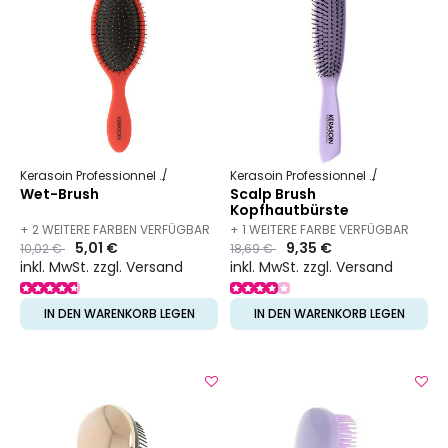
Kerasoin Professionnel
Friseurbedarf
Entwirrbürste
Kerasoin Professionnel
Friseurbed
Wet-Brush
Scalp Brush
Kopfhautbürste
+ 2 WEITERE FARBEN VERFÜGBAR
+ 1 WEITERE FARBE VERFÜGBAR
Preis
to
5,01 €
Preis
to
9,35 €
10,02 €
18,69 €
inkl. MwSt. zzgl. Versand
inkl. MwSt. zzgl. Versand
IN DEN WARENKORB LEGEN
IN DEN WARENKORB LEGEN