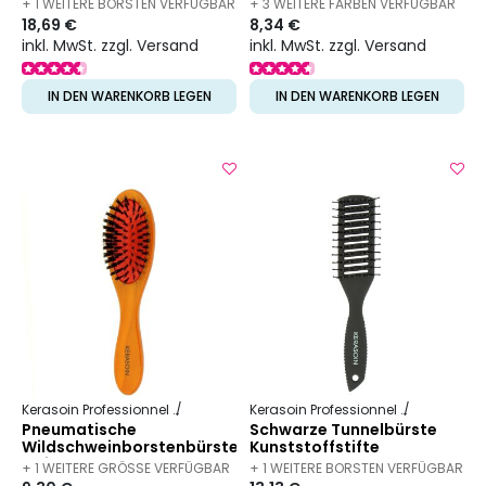
+ 1 WEITERE BORSTEN VERFÜGBAR
+ 3 WEITERE FARBEN VERFÜGBAR
18,69 €
8,34 €
inkl. MwSt. zzgl. Versand
inkl. MwSt. zzgl. Versand
IN DEN WARENKORB LEGEN
IN DEN WARENKORB LEGEN
Kerasoin Professionnel
Friseurbedarf
Entwirrbürste
Kerasoin Professionnel
Friseurbed
Pneumatische
Schwarze Tunnelbürste
Wildschweinborstenbürste
Kunststoffstifte
kleines Modell
+ 1 WEITERE GRÖSSE VERFÜGBAR
+ 1 WEITERE BORSTEN VERFÜGBAR