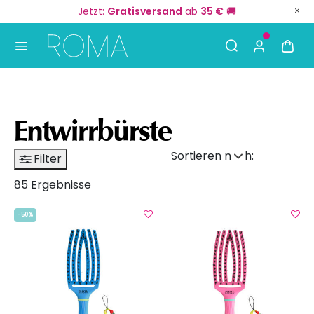
Jetzt:
Gratisversand
ab
35 €
🚚
Use Up and Down arrow keys to navigate search result
Entwirrbürste
Sortieren nach:
Filter
85 Ergebnisse
-50%