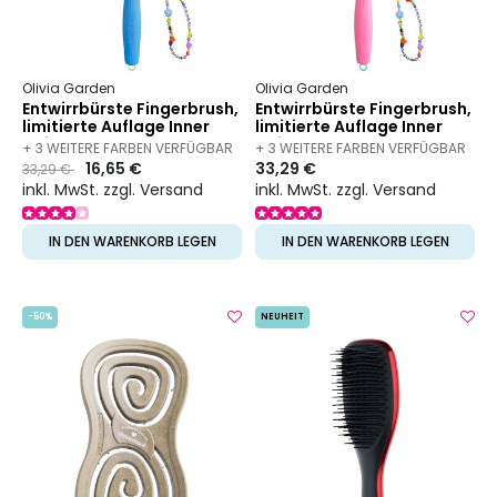
Olivia Garden
Olivia Garden
Entwirrbürste Fingerbrush,
Entwirrbürste Fingerbrush,
limitierte Auflage Inner
limitierte Auflage Inner
Child
Child
+ 3 WEITERE FARBEN VERFÜGBAR
+ 3 WEITERE FARBEN VERFÜGBAR
Preis
to
16,65 €
33,29 €
33,29 €
inkl. MwSt. zzgl. Versand
inkl. MwSt. zzgl. Versand
IN DEN WARENKORB LEGEN
IN DEN WARENKORB LEGEN
-50%
NEUHEIT