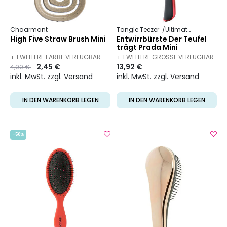
Chaarmant
Tangle Teezer
Ultimate Detangler
High Five Straw Brush Mini
Entwirrbürste Der Teufel
trägt Prada Mini
+ 1 WEITERE FARBE VERFÜGBAR
+ 1 WEITERE GRÖSSE VERFÜGBAR
Preis
to
2,45 €
13,92 €
4,90 €
inkl. MwSt. zzgl. Versand
inkl. MwSt. zzgl. Versand
IN DEN WARENKORB LEGEN
IN DEN WARENKORB LEGEN
-50%