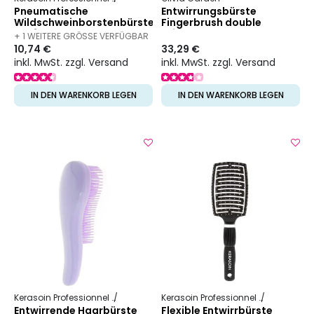
Pneumatische
Entwirrungsbürste
Wildschweinborstenbürste
Fingerbrush double
großes Modell
bristles
+ 1 WEITERE GRÖSSE VERFÜGBAR
10,74 €
33,29 €
inkl. MwSt. zzgl. Versand
inkl. MwSt. zzgl. Versand
IN DEN WARENKORB LEGEN
IN DEN WARENKORB LEGEN
Kerasoin Professionnel
Friseurbedarf
Entwirrbürste
Kerasoin Professionnel
Friseurbed
Entwirrende Haarbürste
Flexible Entwirrbürste