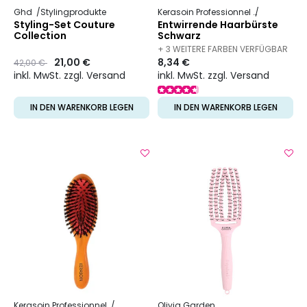
Ghd
Stylingprodukte
Kerasoin Professionnel
Friseurbed
Styling-Set Couture
Entwirrende Haarbürste
Collection
Schwarz
+ 3 WEITERE FARBEN VERFÜGBAR
Preis
to
21,00 €
8,34 €
42,00 €
inkl. MwSt. zzgl. Versand
inkl. MwSt. zzgl. Versand
IN DEN WARENKORB LEGEN
IN DEN WARENKORB LEGEN
Kerasoin Professionnel
Friseurbedarf
Olivia Garden
Entwirrbürste