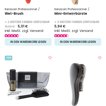
Kerasoin Professionnel
Friseurbedarf
Entwirrbürste
Kerasoin Professionnel
Friseurbed
Wet-Brush
Mini-Entwirrbürste
+ 2 WEITERE FARBEN VERFÜGBAR
+ 3 WEITERE FARBEN VERFÜGBAR
Preis
to
5,01 €
5,94 €
10,02 €
inkl. MwSt. zzgl. Versand
inkl. MwSt. zzgl. Versand
IN DEN WARENKORB LEGEN
IN DEN WARENKORB LEGEN
-50%