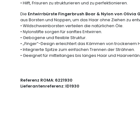
• Hilft, Frisuren zu strukturieren und zu perfektionieren.
Die
Entwirrbürste Fingerbrush Boar & Nylon von Olivia
aus Borsten und Noppen, um das Haar ohne Ziehen zu entw
• Wildschweinborsten verteilen die natürlichen Öle.
• Nylonstifte sorgen für sanftes Entwirren.
• Gebogene und flexible Struktur.
• „Finger”-Design erleichtert das Kämmen von trockenem 
• Integrierte Spitze zum einfachen Trennen der Strähnen.
• Geeignet für mittellanges bis langes Haar und Haarverlä
Referenz ROMA:
6221930
Lieferantenreferenz:
ID1930