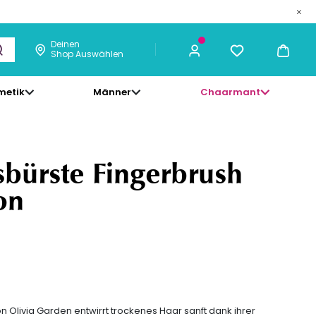
33,29 €
ICH KAUFE
Deinen
Shop Auswählen
metik
Männer
Chaarmant
sbürste Fingerbrush
on
n Olivia Garden entwirrt trockenes Haar sanft dank ihrer