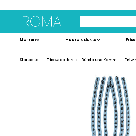
Use Up and Down arrow 
Marken
Haarprodukte
Fris
Startseite
Friseurbedarf
Bürste und Kamm
Entwi