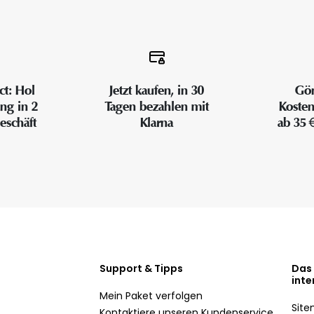
ct: Hol
Jetzt kaufen, in 30
Gön
ung in 2
Tagen bezahlen mit
Kosten
eschäft
Klarna
ab 35 
Support & Tipps
Das
inte
Mein Paket verfolgen
Sit
Kontaktiere unseren Kundenservice