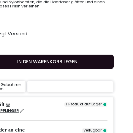
nd Nylonborsten, die die Haarfaser glätten und einen
oses Finish verleihen.
zzgl. Versand
IN DEN WARENKORB LEGEN
e Gebühren
en
äft
1
Produkt
auf Lager
IPPLINGER
der an eine
Verfügbar