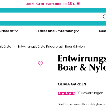
Jetzt:
Gratisversand
ab
35 €
🚚
keys to navigate search results.
eurbedarf
Farbe und Umformung
Kos
rrbürste
Entwirrungsbürste Fingerbrush Boar & Nylon
Entwirrung
Boar & Nyl
OLIVIA GARDEN
10
Bewertungen
Die Fingerbrush Boar & Nylon vo