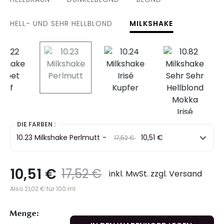
HELL- UND SEHR HELLBLOND
MILKSHAKE
selected
DIE FARBEN :
10.23 Milkshake Perlmutt
-
Preis
to
10,51 €
17,52 €
10,51 €
Preis
to
17,52 €
inkl. MwSt. zzgl. Versand
Also 21,02 € für 100 ml
Menge: