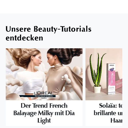
Unsere Beauty-Tutorials
entdecken
Der Trend French
Solaïa: te
Balayage Milky mit Dia
brillante und
Light
Haarf