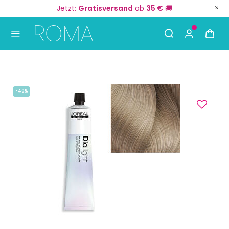
Jetzt:
Gratisversand
ab
35 €
🚚
Use Up and Down arrow keys to navigate search result
-40%