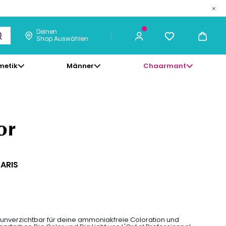
21,95 €
ICH KAUFE
Deinen
Shop Auswählen
metik
Männer
Chaarmant
or
PARIS
st unverzichtbar für deine ammoniakfreie Coloration und