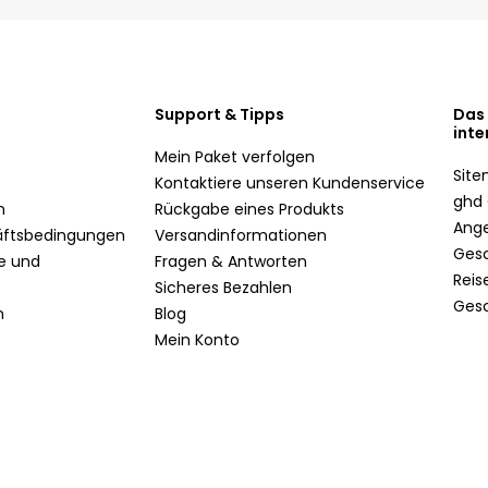
Support & Tipps
Das
inte
Mein Paket verfolgen
Sit
Kontaktiere unseren Kundenservice
ghd 
n
Rückgabe eines Produkts
Ang
äftsbedingungen
Versandinformationen
Ges
te und
Fragen & Antworten
Reis
Sicheres Bezahlen
Ges
n
Blog
Mein Konto