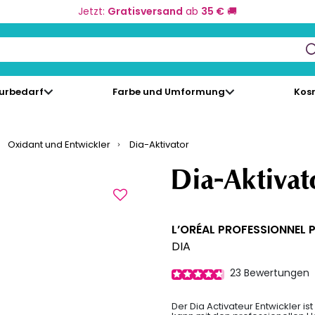
Jetzt:
Gratisversand
ab
35 €
🚚
keys to navigate search results.
eurbedarf
Farbe und Umformung
Kos
Oxidant und Entwickler
Dia-Aktivator
Dia-Aktivat
L’ORÉAL PROFESSIONNEL 
DIA
23
Bewertungen
Der Dia Activateur Entwickler i