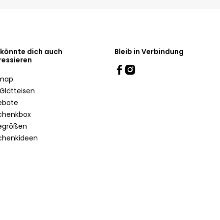
 könnte dich auch
Bleib in Verbindung
ressieren
emap
Glätteisen
ebote
chenkbox
egrößen
chenkideen