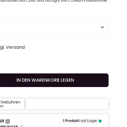
arfarben Dia Color und Dia Light von L'Oréal Professionnel
zgl. Versand
IN DEN WARENKORB LEGEN
e Gebühren
en
äft
1
Produkt
auf Lager
IPPLINGER