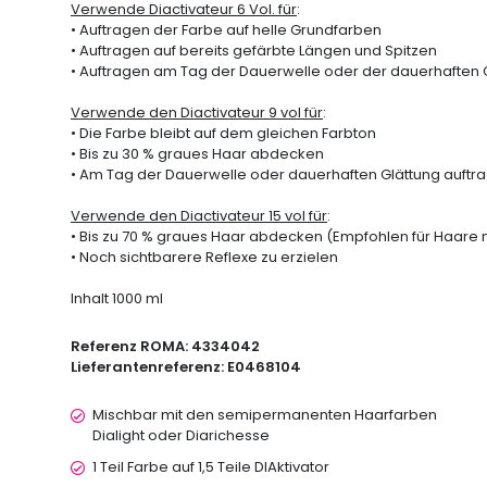
Verwende Diactivateur 6 Vol. für
:
• Auftragen der Farbe auf helle Grundfarben
• Auftragen auf bereits gefärbte Längen und Spitzen
• Auftragen am Tag der Dauerwelle oder der dauerhaften Gl
Verwende den Diactivateur 9 vol für
:
• Die Farbe bleibt auf dem gleichen Farbton
• Bis zu 30 % graues Haar abdecken
• Am Tag der Dauerwelle oder dauerhaften Glättung auft
Verwende den Diactivateur 15 vol für
:
• Bis zu 70 % graues Haar abdecken (Empfohlen für Haare
• Noch sichtbarere Reflexe zu erzielen
Inhalt 1000 ml
Referenz ROMA:
4334042
Lieferantenreferenz:
E0468104
Mischbar mit den semipermanenten Haarfarben
Dialight oder Diarichesse
1 Teil Farbe auf 1,5 Teile DIAktivator