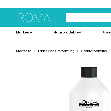
Use Up and Down arrow 
Marken
Haarprodukte
Fris
Startseite
Farbe und Umformung
Haarfärbemittel