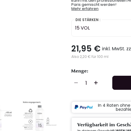
kann mit den professionellen Ha
Paris gemischt werden!
Mehr erfahren
DIE STÄRKEN :
15 VOL
21,95 €
inkl. MwSt. z
Also 2,20 € für 100 ml
Menge:
In 4 Raten ohn
bezahl
Verfügbarkeit im Gesch
In deinem Geschäft
WIEN W