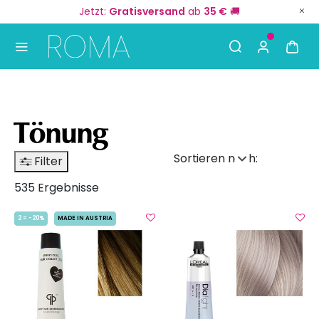
Jetzt:
Gratisversand
ab
35 €
🚚
Use Up and Down arrow keys to navigate search result
Tönung
Sortieren nach:
Filter
535 Ergebnisse
2 = -20%
MADE IN AUSTRIA