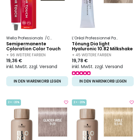
Wella Professionals
Color Touch
L’Oréal Professionnel Paris
Dia
Dia
Semipermanente
Tönung Dia light
Coloration Color Touch
Hyaluronic 10.82 Milkshake
5/0 Hellkastanienbraun
Mokka Irisé
+ 96 WEITERE FARBEN
+ 45 WEITERE FARBEN
Natur
19,36 €
19,78 €
VERFÜGBAR
VERFÜGBAR
inkl. MwSt. zzgl. Versand
inkl. MwSt. zzgl. Versand
IN DEN WARENKORB LEGEN
IN DEN WARENKORB LEGEN
2 = -20%
2 = -20%