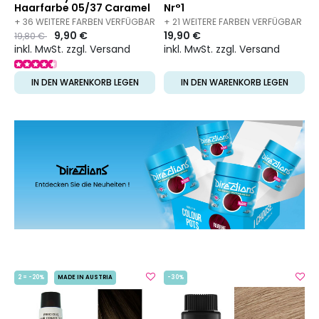
Haarfarbe 05/37 Caramel
Nr°1
Espresso
+ 36 WEITERE FARBEN VERFÜGBAR
+ 21 WEITERE FARBEN VERFÜGBAR
Preis
to
9,90 €
19,90 €
19,80 €
inkl. MwSt. zzgl. Versand
inkl. MwSt. zzgl. Versand
IN DEN WARENKORB LEGEN
IN DEN WARENKORB LEGEN
2 = -20%
MADE IN AUSTRIA
-30%