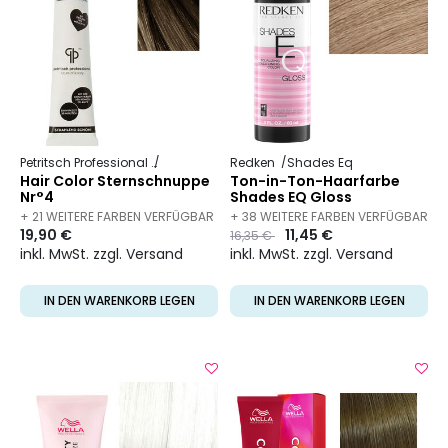
Petritsch Professional
Hair Color
Redken
Shades Eq
Hair Color Sternschnuppe
Ton-in-Ton-Haarfarbe
Nr°4
Shades EQ Gloss
+ 21 WEITERE FARBEN VERFÜGBAR
+ 38 WEITERE FARBEN VERFÜGBAR
19,90 €
Preis
to
11,45 €
16,35 €
inkl. MwSt. zzgl. Versand
inkl. MwSt. zzgl. Versand
IN DEN WARENKORB LEGEN
IN DEN WARENKORB LEGEN