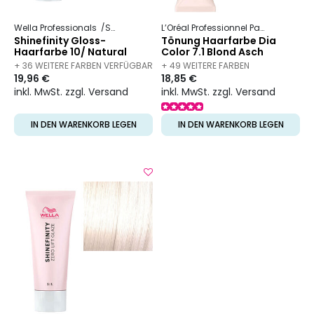
Wella Professionals
Shinefinity
L’Oréal Professionnel Paris
Dia
Dia
Shinefinity Gloss-
Tönung Haarfarbe Dia
Haarfarbe 10/ Natural
Color 7.1 Blond Asch
Flash
+ 36 WEITERE FARBEN VERFÜGBAR
+ 49 WEITERE FARBEN
19,96 €
18,85 €
VERFÜGBAR
inkl. MwSt. zzgl. Versand
inkl. MwSt. zzgl. Versand
IN DEN WARENKORB LEGEN
IN DEN WARENKORB LEGEN