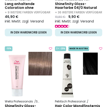
Lang anhaltende
Shinefinity Gloss-
Coloration ohne
Haarfarbe 04/0 Natural
Oxidationsmittel Elumen
Espresso
+ 9 WEITERE FARBEN VERFÜGBAR
+ 36 WEITERE FARBEN VERFÜGBAR
46,90 €
Preis
to
9,90 €
19,80 €
inkl. MwSt. zzgl. Versand
inkl. MwSt. zzgl. Versand
IN DEN WARENKORB LEGEN
IN DEN WARENKORB LEGEN
-50%
2 = -20%
MADE IN AUSTRIA
Wella Professionals
Shinefinity
Petritsch Professional
Hair Color
Shinefinity Gloss-
Hair Color Mondfinsternis