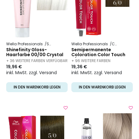
Wella Professionals
Shinefinity
Wella Professionals
Color Touch
Shinefinity Gloss-
Semipermanente
Haarfarbe 00/00 Crystal
Coloration Color Touch
Glaze
6/0 Dunkelblond Natur
+ 36 WEITERE FARBEN VERFÜGBAR
+ 96 WEITERE FARBEN
19,96 €
19,36 €
VERFÜGBAR
inkl. MwSt. zzgl. Versand
inkl. MwSt. zzgl. Versand
IN DEN WARENKORB LEGEN
IN DEN WARENKORB LEGEN