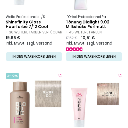
Wella Professionals
Shinefinity
L’Oréal Professionnel Paris
Dia
Dia
Shinefinity Gloss-
Tönung Dialight 9.02
Haarfarbe 7/12 Cool
Milkshake Perlmutt
Mushroom
+ 36 WEITERE FARBEN VERFÜGBAR
+ 45 WEITERE FARBEN
19,96 €
Preis
to
10,51 €
17,52 €
VERFÜGBAR
inkl. MwSt. zzgl. Versand
inkl. MwSt. zzgl. Versand
IN DEN WARENKORB LEGEN
IN DEN WARENKORB LEGEN
2 = -20%