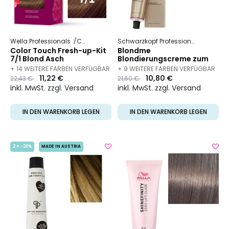
Wella Professionals
Color Touch
Schwarzkopf Professional
Blond
Color Touch Fresh-up-Kit
Blondme
7/1 Blond Asch
Blondierungscreme zum
Nuancenanpassen
+ 14 WEITERE FARBEN VERFÜGBAR
+ 9 WEITERE FARBEN VERFÜGBAR
Rauchblau Metallic
Preis
to
11,22 €
Preis
to
10,80 €
22,43 €
21,60 €
inkl. MwSt. zzgl. Versand
inkl. MwSt. zzgl. Versand
IN DEN WARENKORB LEGEN
IN DEN WARENKORB LEGEN
2 = -20%
MADE IN AUSTRIA