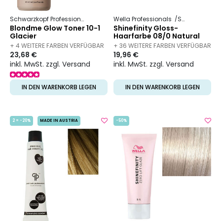
Schwarzkopf Professional
Blondme
Wella Professionals
Farbe und Umformung
Shinefinity
Blondme Glow Toner 10-1
Shinefinity Gloss-
Glacier
Haarfarbe 08/0 Natural
Latte
+ 4 WEITERE FARBEN VERFÜGBAR
+ 36 WEITERE FARBEN VERFÜGBAR
23,68 €
19,96 €
inkl. MwSt. zzgl. Versand
inkl. MwSt. zzgl. Versand
IN DEN WARENKORB LEGEN
IN DEN WARENKORB LEGEN
2 = -20%
MADE IN AUSTRIA
-50%