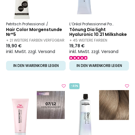
Petritsch Professional
Hair Color
L’Oréal Professionnel Paris
Dia
Dia
Hair Color Morgenstunde
Tönung Dia light
Nr°5
Hyaluronic 10.21 Milkshake
Sorbet Irisé
+ 21 WEITERE FARBEN VERFÜGBAR
+ 45 WEITERE FARBEN
19,90 €
19,78 €
VERFÜGBAR
inkl. MwSt. zzgl. Versand
inkl. MwSt. zzgl. Versand
IN DEN WARENKORB LEGEN
IN DEN WARENKORB LEGEN
-40%