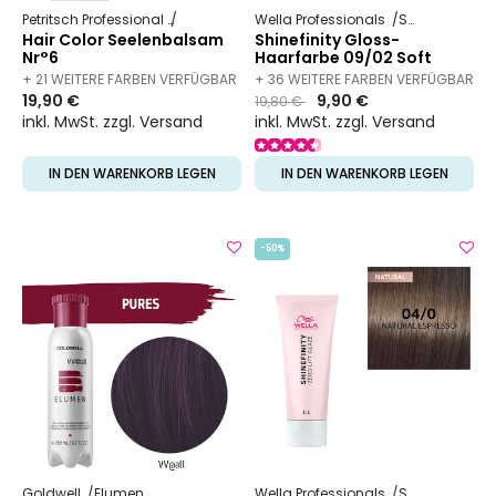
Petritsch Professional
Hair Color
Wella Professionals
Shinefinity
Hair Color Seelenbalsam
Shinefinity Gloss-
Nr°6
Haarfarbe 09/02 Soft
Sage
+ 21 WEITERE FARBEN VERFÜGBAR
+ 36 WEITERE FARBEN VERFÜGBAR
19,90 €
Preis
to
9,90 €
19,80 €
inkl. MwSt. zzgl. Versand
inkl. MwSt. zzgl. Versand
IN DEN WARENKORB LEGEN
IN DEN WARENKORB LEGEN
-50%
Goldwell
Elumen
Wella Professionals
Shinefinity