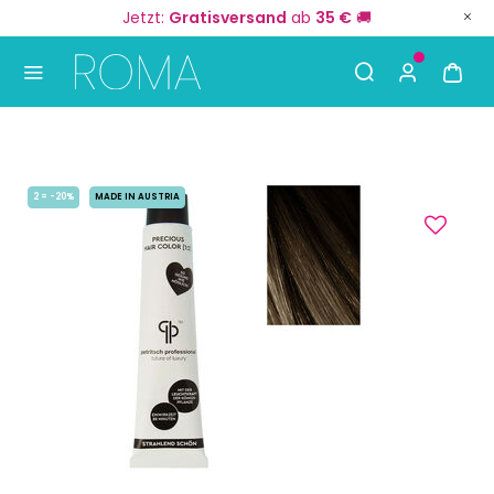
Jetzt:
Gratisversand
ab
35 €
🚚
Use Up and Down arrow keys to navigate search result
2 = -20%
MADE IN AUSTRIA