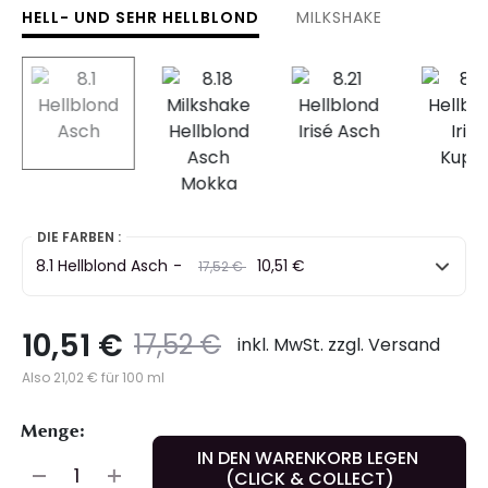
HELL- UND SEHR HELLBLOND
MILKSHAKE
selected
DIE FARBEN :
8.1 Hellblond Asch
-
Preis
to
10,51 €
17,52 €
10,51 €
Preis
to
17,52 €
inkl. MwSt. zzgl. Versand
Also 21,02 € für 100 ml
Menge:
IN DEN WARENKORB LEGEN
(CLICK & COLLECT)