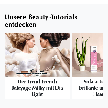
Unsere Beauty-Tutorials
entdecken
Der Trend French
Solaïa: te
Balayage Milky mit Dia
brillante und
Light
Haarf