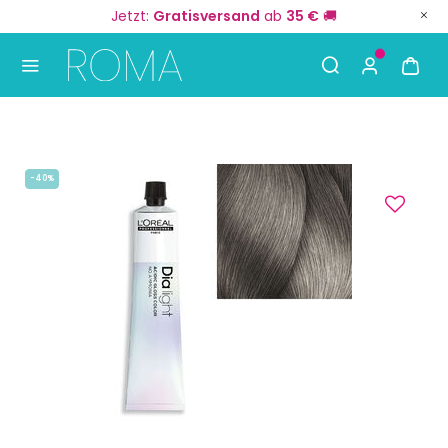
Jetzt:
Gratisversand
ab
35 €
🚚
Use Up and Down arrow keys to navigate search result
-40%