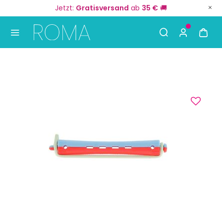
Jetzt:
Gratisversand
ab
35 €
🚚
Use Up and Down arrow keys to navigate search result