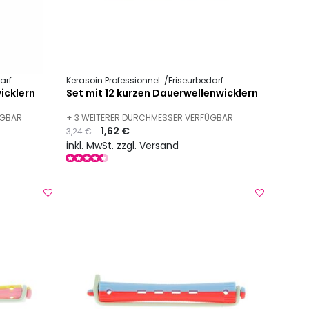
arf
Kerasoin Professionnel
Friseurbedarf
icklern
Set mit 12 kurzen Dauerwellenwicklern
ÜGBAR
+ 3 WEITERER DURCHMESSER VERFÜGBAR
Preis
to
1,62 €
3,24 €
inkl. MwSt. zzgl. Versand