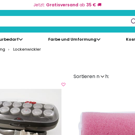
Jetzt:
Gratisversand
ab
35 €
🚚
keys to navigate search results.
eurbedarf
Farbe und Umformung
Kos
ung
Lockenwickler
Sortieren nach: