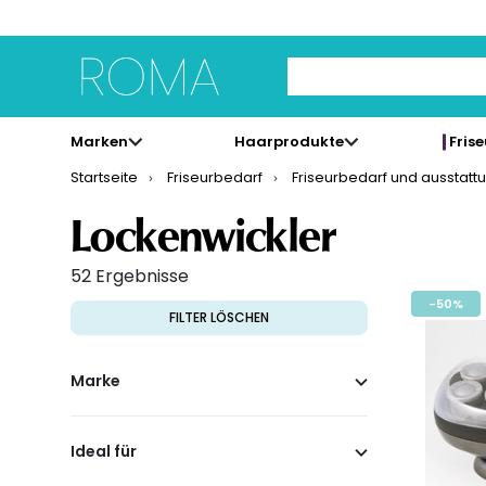
Use Up and Down arrow 
Marken
Haarprodukte
Fris
Startseite
Friseurbedarf
Friseurbedarf und ausstatt
Lockenwickler
52 Ergebnisse
-50%
FILTER LÖSCHEN
Marke
Ideal für