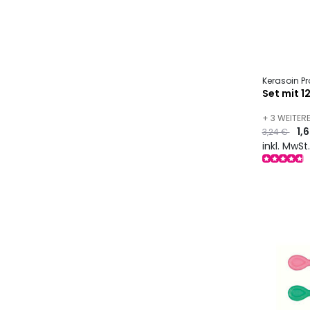
Kerasoin Pr
Set mit 1
+ 3 WEITE
Preis
to
1,
3,24 €
inkl. MwSt