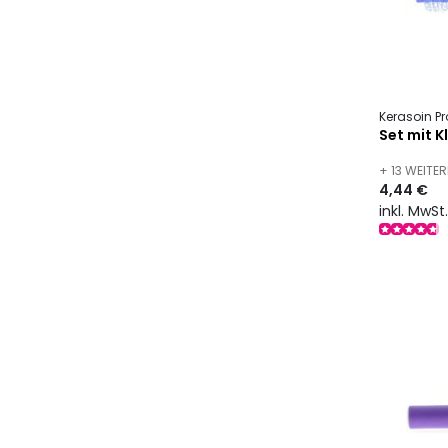
Kerasoin Pr
Set mit K
+ 13 WEIT
4,44 €
inkl. MwSt