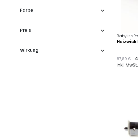
Farbe
Preis
Babyliss Pr
Heizwickl
Wirkung
Preis
to
4
87,89 €
inkl. MwSt