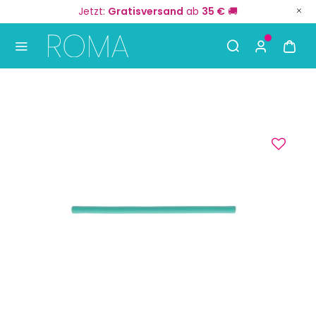
Jetzt:
Gratisversand
ab
35 €
🚚
Use Up and Down arrow keys to navigate search result