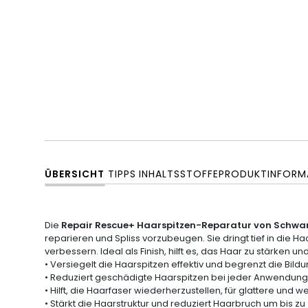
ÜBERSICHT
TIPPS
INHALTSSTOFFE
PRODUKTINFORM
Die
Repair Rescue+ Haarspitzen-Reparatur von Schwar
reparieren und Spliss vorzubeugen. Sie dringt tief in die 
verbessern. Ideal als Finish, hilft es, das Haar zu stärke
• Versiegelt die Haarspitzen effektiv und begrenzt die Bildu
• Reduziert geschädigte Haarspitzen bei jeder Anwendung 
• Hilft, die Haarfaser wiederherzustellen, für glattere und 
• Stärkt die Haarstruktur und reduziert Haarbruch um bis zu 