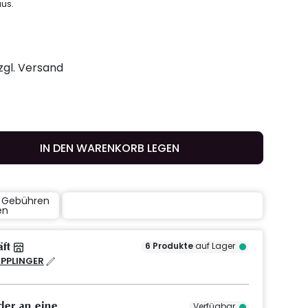
us.
zzgl. Versand
IN DEN WARENKORB LEGEN
e Gebühren
en
äft
6
Produkte
auf Lager
IPPLINGER
der an eine
Verfügbar