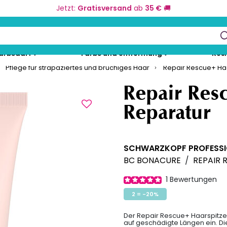
Jetzt:
Gratisversand
ab
35 €
🚚
keys to navigate search results.
eurbedarf
Farbe und Umformung
Kos
Pflege für strapaziertes und brüchiges Haar
Repair Rescue+ Ha
Repair Res
Reparatur
SCHWARZKOPF PROFESS
BC BONACURE
/
REPAIR 
1
Bewertungen
2 = -20%
Der Repair Rescue+ Haarspitze
auf geschädigte Längen ein. Di