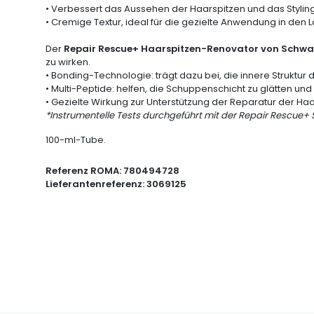
• Verbessert das Aussehen der Haarspitzen und das Stylin
• Cremige Textur, ideal für die gezielte Anwendung in den 
Der
Repair Rescue+ Haarspitzen-Renovator von Schwar
zu wirken.
• Bonding-Technologie: trägt dazu bei, die innere Struktur
• Multi-Peptide: helfen, die Schuppenschicht zu glätten u
• Gezielte Wirkung zur Unterstützung der Reparatur der H
*Instrumentelle Tests durchgeführt mit der Repair Rescue+ 
100-ml-Tube.
Referenz ROMA:
780494728
Lieferantenreferenz:
3069125