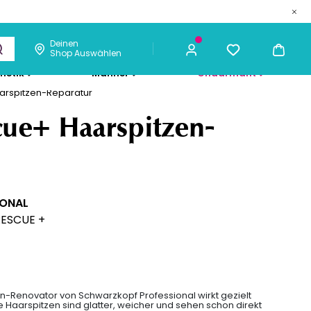
Deinen
Shop Auswählen
metik
Männer
Chaarmant
arspitzen-Reparatur
36,23 €
ICH KAUFE
cue+ Haarspitzen-
IONAL
RESCUE +
n-Renovator von Schwarzkopf Professional wirkt gezielt
e Haarspitzen sind glatter, weicher und sehen schon direkt