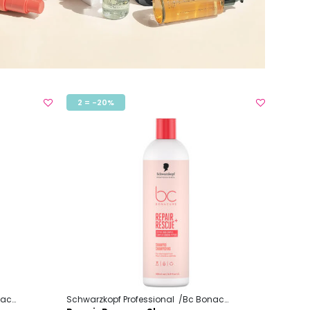
2 = -20%
cure
Repair Rescue +
Schwarzkopf Professional
Bc Bonacure
Repair Rescue 