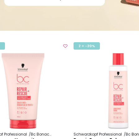
2 = -20%
f Professional
Bc Bonacure
Repair Rescue +
Schwarzkopf Professional
Bc Bona