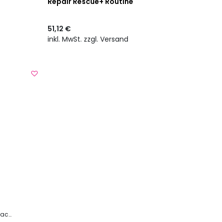
Repair Rescue+ Routine
51,12 €
inkl. MwSt. zzgl. Versand
cure
Repair Rescue +