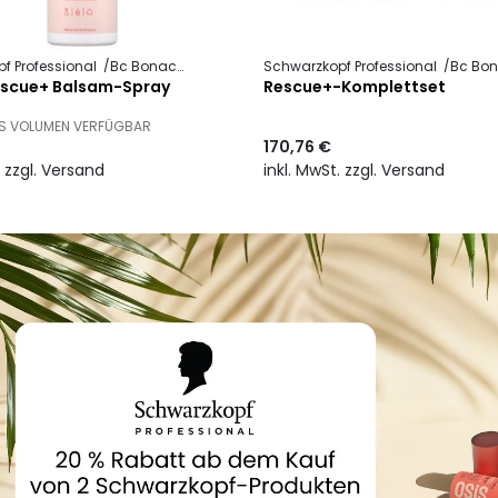
f Professional
Bc Bonacure
Repair Rescue +
Schwarzkopf Professional
Bc Bona
escue+ Balsam-Spray
Rescue+-Komplettset
ES VOLUMEN VERFÜGBAR
170,76 €
. zzgl. Versand
inkl. MwSt. zzgl. Versand