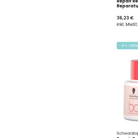
Repair R
Reparatu
36,23 €
inkl. MwSt
2 = -20%
Schwarzkop