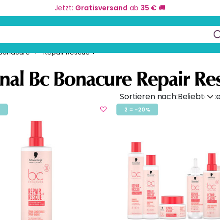
Jetzt:
Gratisversand
ab
35 €
🚚
eurbedarf
Farbe und Umformung
Kos
keys to navigate search results.
 Bonacure
Repair Rescue +
nal Bc Bonacure Repair Re
Sortieren nach:
Beliebtest
2 = -20%