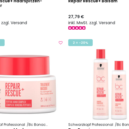
escue+ Haarspitzen-
Repair Rescue+ Balsam
r
27,79 €
. zzgl. Versand
inkl. MwSt. zzgl. Versand
2 = -20%
f Professional
Bc Bonacure
Repair Rescue +
Schwarzkopf Professional
Bc Bona