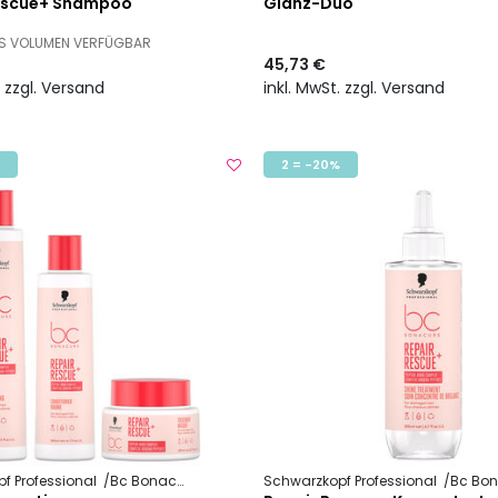
escue+ Shampoo
Glanz-Duo
ES VOLUMEN VERFÜGBAR
45,73 €
. zzgl. Versand
inkl. MwSt. zzgl. Versand
2 = -20%
f Professional
Bc Bonacure
Repair Rescue +
Schwarzkopf Professional
Bc Bona