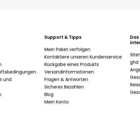
Support & Tipps
Das
inte
Mein Paket verfolgen
Sit
Kontaktiere unseren Kundenservice
ghd 
n
Rückgabe eines Produkts
Ang
äftsbedingungen
Versandinformationen
Ges
te und
Fragen & Antworten
Reis
Sicheres Bezahlen
Ges
n
Blog
Mein Konto