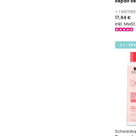
Repair R
+ 1 WEITER
17,94 €
inkl. MwSt
2 = -20%
Schwarzkop