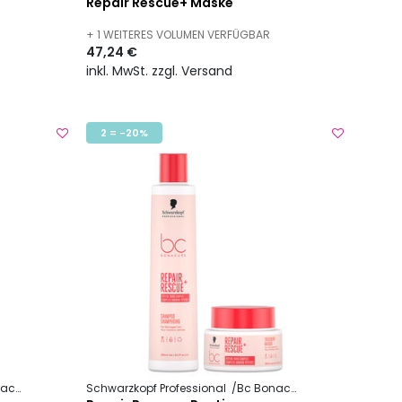
Repair Rescue+ Maske
+ 1 WEITERES VOLUMEN VERFÜGBAR
47,24 €
inkl. MwSt. zzgl. Versand
2 = -20%
cure
Repair Rescue +
Schwarzkopf Professional
Bc Bonacure
Repair Rescue 