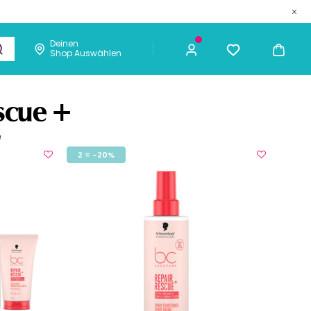
Deinen
Shop Auswählen
metik
Männer
Chaarmant
scue +
e
2 = -20%