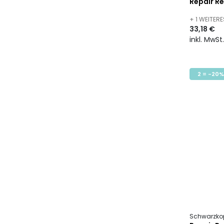
Repair R
+ 1 WEITER
33,18 €
inkl. MwSt
2 = -20%
Schwarzkop