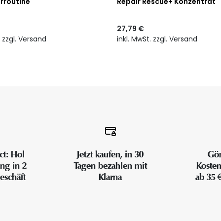
rroutine
Repair Rescue+ Konzentrat
27,79 €
. zzgl. Versand
inkl. MwSt. zzgl. Versand
ct: Hol
Jetzt kaufen, in 30
Gön
ung in 2
Tagen bezahlen mit
Kosten
eschäft
Klarna
ab 35 