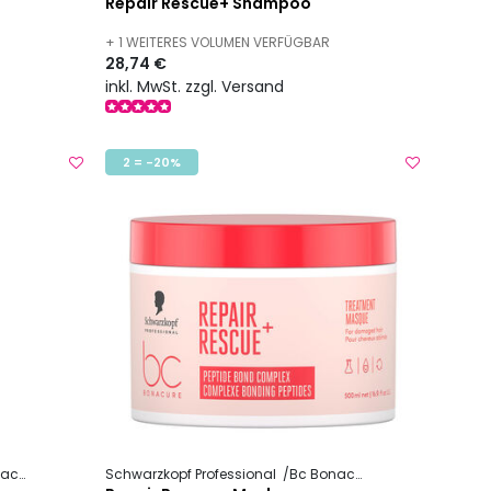
Repair Rescue+ Shampoo
+ 1 WEITERES VOLUMEN VERFÜGBAR
28,74 €
inkl. MwSt. zzgl. Versand
2 = -20%
cure
Repair Rescue +
Schwarzkopf Professional
Bc Bonacure
Repair Rescue 