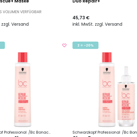
escue+ Maske
Duo Repair+
ES VOLUMEN VERFÜGBAR
45,73 €
. zzgl. Versand
inkl. MwSt. zzgl. Versand
2 = -20%
f Professional
Bc Bonacure
Repair Rescue +
Schwarzkopf Professional
Bc Bona