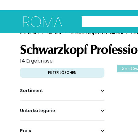
Marken
Haarprodukte
Fris
Use Up and Down arrow 
Startseite
Marken
Schwarzkopf Professional
Bc
Schwarzkopf Professio
14 Ergebnisse
2 = -20%
FILTER LÖSCHEN
Sortiment
Unterkategorie
Preis