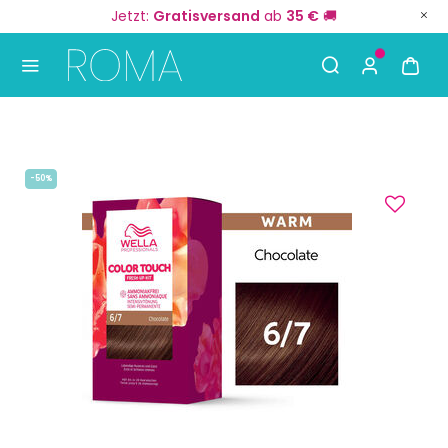
Jetzt:
Gratisversand
ab
35 €
🚚
Use Up and Down arrow keys to navigate search result
-50%