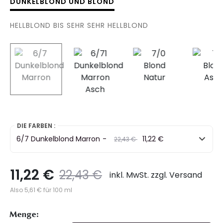
DUNKELBLOND UND BLOND
HELLBLOND BIS SEHR SEHR HELLBLOND
selected
DIE FARBEN :
6/7 Dunkelblond Marron
-
Preis
to
11,22 €
22,43 €
11,22 €
Preis
to
22,43 €
inkl. MwSt. zzgl. Versand
Also 5,61 € für 100 ml
Menge: