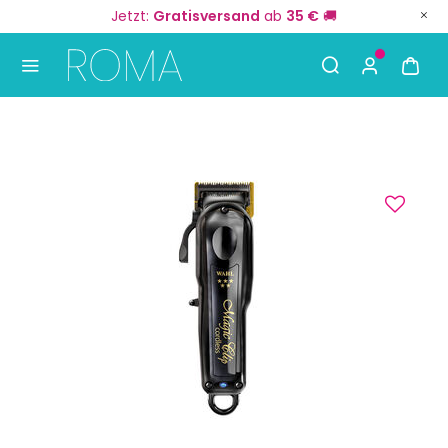
Jetzt:
Gratisversand
ab
35 €
🚚
Use Up and Down arrow keys to navigate search result