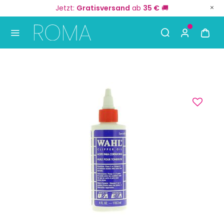
Jetzt:
Gratisversand
ab
35 €
🚚
Use Up and Down arrow keys to navigate search result