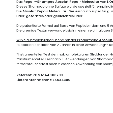
Das
Repair-Shampoo Absolut Repair Molecular
von
L'O
Dieses Shampoo ohne Sulfate wurde speziell für empfindlich
Die
Absolut Repair Molecular-Serie
ist auch super für
gu
Haar:
gefärbtes
oder
gebleichtes
Haar.
Die patentierte Formel auf Basis von Peptidbindern und 5 A
Die cremige Textur verwandelt sich in einen reichhaltigen
Wirke auf molekularer Ebene mit der Produktreihe
Absolut
• Repariert Schäden von 2 Jahren in einer Anwendung*.• Repa
*Instrumenteller Test der makromolekularen Struktur d
**Instrumenteller Test nach 15 Anwendungen von Shampo
***Verbrauchertest nach 2 Wochen Anwendung von Sham
Referenz ROMA:
440110283
Lieferantenreferenz:
E4034300