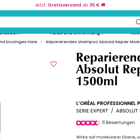
Jetzt:
Gratisversand
ab
35 €
🚚
keys to navigate search results.
eurbedarf
Farbe und Umformung
Kos
und brüchiges Haar
Reparierendes Shampoo Absolut Repair Mole
Repariere
Absolut Re
1500ml
L’ORÉAL PROFESSIONNEL 
SERIE EXPERT
/
ABSOLUT 
11
Bewertungen
Wirke auf molekularer Ebene, 