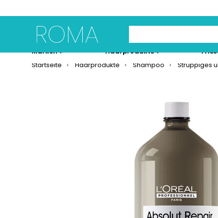
Use Up and Down arrow 
Marken
Haarprodukte
Fris
Startseite
Haarprodukte
Shampoo
Struppiges 