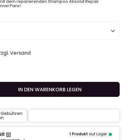
 – mit dem reparierenden Shampoo Absolut Repair
nnel Paris!
 zzgl. Versand
IN DEN WARENKORB LEGEN
e Gebühren
en
äft
1
Produkt
auf Lager