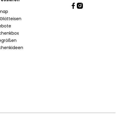
emap
Glätteisen
ebote
chenkbox
egrößen
chenkideen
Lieferland: Österreich
Land oder Sprache ändern