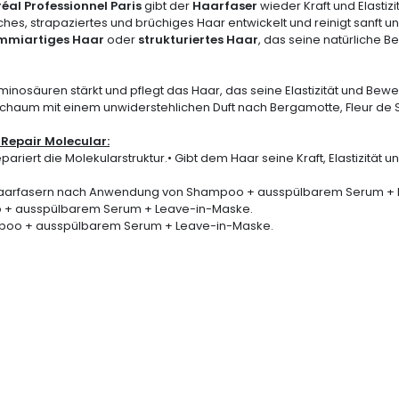
réal Professionnel Paris
gibt der
Haarfaser
wieder Kraft und Elastizi
es, strapaziertes und brüchiges Haar entwickelt und reinigt sanft un
mmiartiges Haar
oder
strukturiertes Haar
, das seine natürliche 
minosäuren stärkt und pflegt das Haar, das seine Elastizität und Bewe
 Schaum mit einem unwiderstehlichen Duft nach Bergamotte, Fleur de 
 Repair Molecular:
riert die Molekularstruktur.• Gibt dem Haar seine Kraft, Elastizität u
er Haarfasern nach Anwendung von Shampoo + ausspülbarem Serum +
o + ausspülbarem Serum + Leave-in-Maske.
poo + ausspülbarem Serum + Leave-in-Maske.