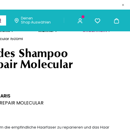
Deinen
Shop Auswählen
metik
Männer
Chaarmant
cular 1500ml
59,95 €
ICH KAUFE
ndes Shampoo
pair Molecular
PARIS
REPAIR MOLECULAR
um die empfindliche Haarfaser zu reparieren und das Haar