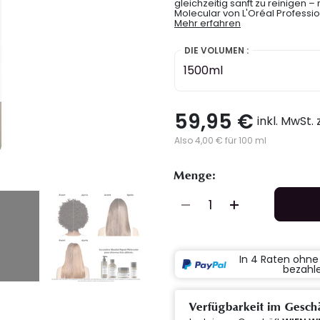
gleichzeitig sanft zu reinigen
Molecular von L'Oréal Professio
Mehr erfahren
DIE VOLUMEN :
1500ml
59,95 €
inkl. MwSt.
Also 4,00 € für 100 ml
Menge:
In 4 Raten ohn
bezahl
Verfügbarkeit im Gesch