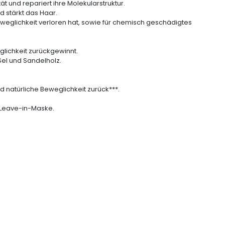
tät und repariert ihre Molekularstruktur.
d stärkt das Haar.
Beweglichkeit verloren hat, sowie für chemisch geschädigtes
glichkeit zurückgewinnt.
Sel und Sandelholz.
nd natürliche Beweglichkeit zurück***.
 Leave-in-Maske.