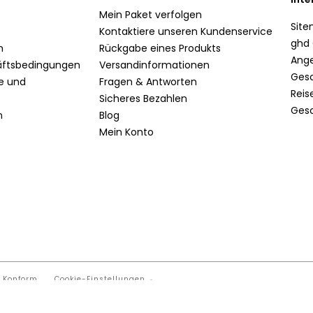
Mein Paket verfolgen
Sit
Kontaktiere unseren Kundenservice
ghd 
n
Rückgabe eines Produkts
Ang
äftsbedingungen
Versandinformationen
Ges
te und
Fragen & Antworten
Reis
Sicheres Bezahlen
Ges
n
Blog
Mein Konto
t Konform
Cookie-Einstellungen
Unsere Shops