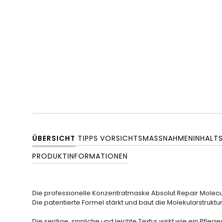
ÜBERSICHT
TIPPS
VORSICHTSMASSNAHMEN
INHALT
PRODUKTINFORMATIONEN
Die
professionelle Konzentratmaske Absolut Repair Molec
Die patentierte Formel stärkt und baut die Molekularstruktu
Die seidige, sinnliche und leichte Textur wirkt wie ein Pfle