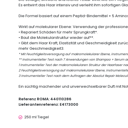
Es entwirrt das Haar intensiv und verleiht ihm sofortigen Gla
Die Formel basiert auf einem Peptid-Bindemittel + 5 Amin
Wirkt auf molekularer Ebene: Verwendung der
profession
• Repariert Schäden für mehr Sprungkraft*.
• Baut die Molekularstruktur wieder auf**.
• Gibt dem Haar Kraft, Elastizität und Geschmeidigkeit zur
mehr Geschmeidigkeit
3
.
* Mit Feuchtigkeitsversorgung auf makromolekularer Ebene, instrumente
** Instrumenteller Test nach 7 Anwendungen von Shampoo + Serum a
1
Instrumenteller Test der makromolekularen Struktur der Haarfaser n
2
Feuchtigkeitsversorgung auf makromolekularer Ebene, instrumentelle
3
Instrumenteller Test nach dem Auftragen der Absolut Repair Molecul
Ein süchtig machender und unverwechselbarer Duft mit Not
Referenz ROMA:
440110286
Lieferantenreferenz:
E4173000
250 ml Tiegel