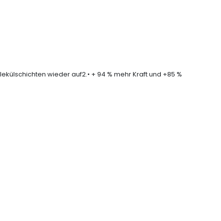
Molekülschichten wieder auf
2
.• + 94 % mehr Kraft und +85 %