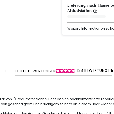
Lieferung nach Hause o
Abholstation
Weitere Informationen zu L
138
BEWERTUNGEN
SSTOFFE
ECHTE BEWERTUNGEN
ular
von
L'Oréal Professionnel Paris
ist eine hochkonzentrierte repari
r von
geschädigtem und
brüchigem
,
feinem bis dickem Haar wieder a
geschleier, der das Haar mit Geschmeidigkeit und Feuchtigkeit umhüllt.