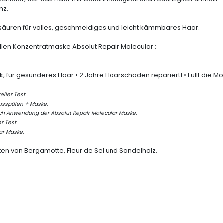
nz.
osäuren für volles, geschmeidiges und leicht kämmbares Haar.
ellen Konzentratmaske
Absolut Repair Molecular
:
ück, für gesünderes Haar.• 2 Jahre Haarschäden repariert
1
.• Füllt die 
ller Test.
usspülen + Maske.
ach Anwendung der Absolut Repair Molecular Maske.
r Test.
ar Maske.
en von Bergamotte, Fleur de Sel und Sandelholz.