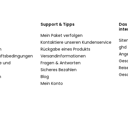
Support & Tipps
Das
inte
Mein Paket verfolgen
Sit
Kontaktiere unseren Kundenservice
ghd 
n
Rückgabe eines Produkts
Ang
äftsbedingungen
Versandinformationen
Ges
te und
Fragen & Antworten
Reis
Sicheres Bezahlen
Ges
n
Blog
Mein Konto