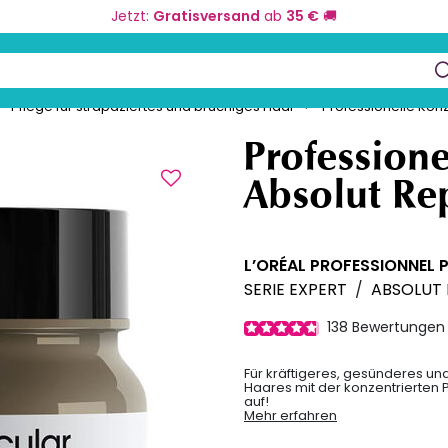
Jetzt:
Gratisversand
ab
35 €
🚚
eurbedarf
Farbe und Umformung
Kos
keys to navigate search results.
Pflege für strapaziertes und brüchiges Haar
Professionelle Kon
Profession
Absolut Re
L’ORÉAL PROFESSIONNEL 
SERIE EXPERT
/
ABSOLUT 
138
Bewertungen
Für kräftigeres, gesünderes un
Haares mit der konzentrierten 
auf!
Mehr erfahren