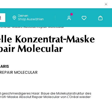
Deinen
Shop Auswählen
metik
Männer
Chaarmant
zentrat-Maske Absolut Repair Molecular
31,34 €
ICH KAUFE
elle Konzentrat-Maske
pair Molecular
PARIS
REPAIR MOLECULAR
d geschmeidigeres Haar: Baue die Molekularstruktur des
Profi-Maske Absolut Repair Molecular von L'Oréal wieder