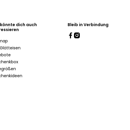
 könnte dich auch
Bleib in Verbindung
ressieren
emap
Glätteisen
ebote
chenkbox
egrößen
chenkideen