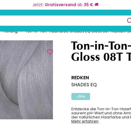
Jetzt:
Gratisversand
ab
35 €
🚚
eurbedarf
Farbe und Umformung
Kos
keys to navigate search results.
Tönung
Ton-in-Ton-Haarfarbe Shades EQ Gloss 08T Titanium Si
Ton-in-Ton
Gloss 08T T
REDKEN
SHADES EQ
-30%
Entdecke die Ton-in-Ton-Haarf
saurem pH-Wert und ohne Ammon
der natürlichen Haarfarbe und 
Mehr erfahren