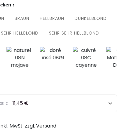
cken :
UN
BRAUN
HELLBRAUN
DUNKELBLOND
SEHR HELLBLOND
SEHR SEHR HELLBLOND
11,45 €
eis
to
,35 €
o
inkl. MwSt. zzgl. Versand