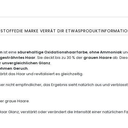
SSTOFFE
DIE MARKE VERRÄT DIR ETWAS
PRODUKTINFORMATIO
en
ist eine
säurehaltige Oxidationshaarfarbe
,
ohne Ammoniak
und
gesträhntes Haar
. Sie deckt bis zu 30 % der
grauen Haare
ab. Die
ür
unvergleichlichen Glanz
.
ehmen Geruch
.
rbt das Haar und revitalisiert es gleichzeitig.
 nicht empfindlicher, das Ergebnis sieht natürlich aus und verblas
iger graue Haare.
aar Glanz, verstärkt oder verändert die Intensität einer natürlichen Fa