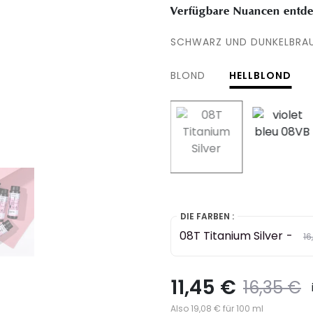
Verfügbare Nuancen entde
SCHWARZ UND DUNKELBRA
BLOND
HELLBLOND
selected
DIE FARBEN :
08T Titanium Silver
-
Pr
16
11,45 €
Preis
t
16,35 €
Also 19,08 € für 100 ml