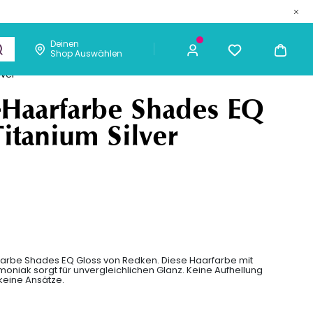
Deinen
Shop Auswählen
metik
Männer
Chaarmant
lver
PREIS
TO
16,35 €
11,45 €
ICH KAUFE
-Haarfarbe Shades EQ
itanium Silver
arbe Shades EQ Gloss von Redken. Diese Haarfarbe mit
iak sorgt für unvergleichlichen Glanz. Keine Aufhellung
keine Ansätze.