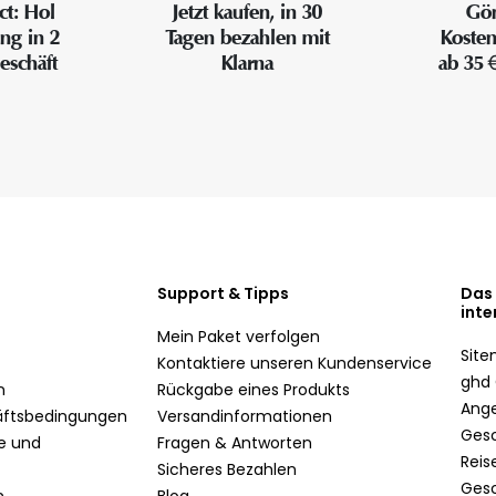
ct: Hol
Jetzt kaufen, in 30
Gön
ung in 2
Tagen bezahlen mit
Kosten
eschäft
Klarna
ab 35 
Support & Tipps
Das
inte
Mein Paket verfolgen
Sit
Kontaktiere unseren Kundenservice
ghd 
n
Rückgabe eines Produkts
Ang
äftsbedingungen
Versandinformationen
Ges
te und
Fragen & Antworten
Reis
Sicheres Bezahlen
Ges
n
Blog