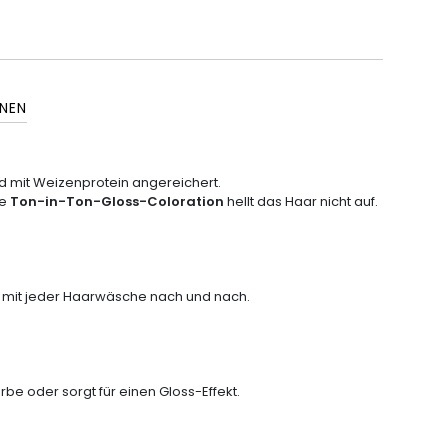
NEN
 mit Weizenprotein angereichert.
se
Ton-in-Ton-Gloss-Coloration
hellt das Haar nicht auf.
st mit jeder Haarwäsche nach und nach.
rbe oder sorgt für einen Gloss-Effekt.