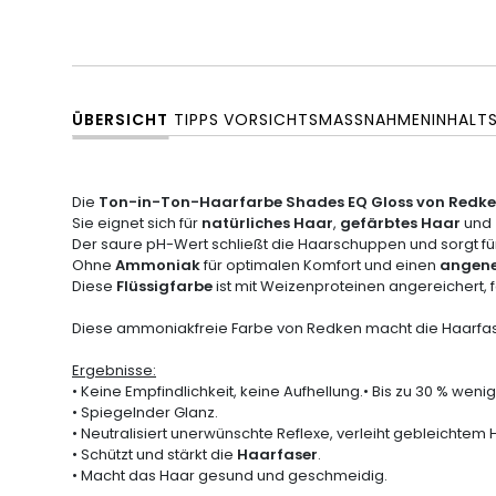
ÜBERSICHT
TIPPS
VORSICHTSMASSNAHMEN
INHALT
Die
Ton-in-Ton-Haarfarbe Shades EQ Gloss von Redk
Sie eignet sich für
natürliches Haar
,
gefärbtes Haar
und
Der saure pH-Wert schließt die Haarschuppen und sorgt f
Ohne
Ammoniak
für optimalen Komfort und einen
angen
Diese
Flüssigfarbe
ist mit Weizenproteinen angereichert, fä
Diese ammoniakfreie Farbe von Redken macht die Haarfaser
Ergebnisse:
• Keine Empfindlichkeit, keine Aufhellung.• Bis zu 30 % wen
• Spiegelnder Glanz.
• Neutralisiert unerwünschte Reflexe, verleiht gebleichtem H
• Schützt und stärkt die
Haarfaser
.
• Macht das Haar gesund und geschmeidig.