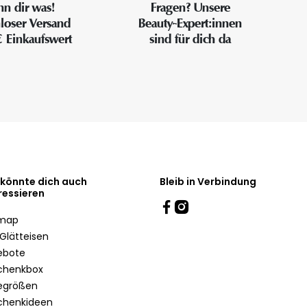
n dir was!
Fragen? Unsere
loser Versand
Beauty-Expert:innen
€ Einkaufswert
sind für dich da
 könnte dich auch
Bleib in Verbindung
ressieren
emap
Glätteisen
ebote
chenkbox
egrößen
chenkideen