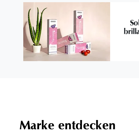
So
brill
Marke entdecken