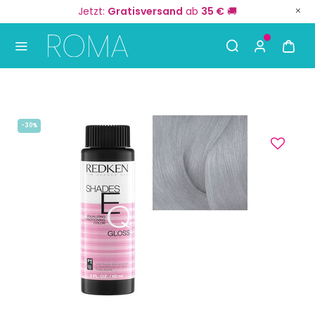
Jetzt:
Gratisversand
ab
35 €
🚚
Use Up and Down arrow keys to navigate search result
-30%