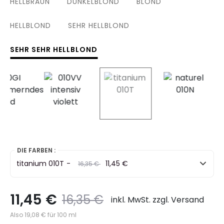
HELLBRAUN
DUNKELBLOND
BLOND
HELLBLOND
SEHR HELLBLOND
SEHR SEHR HELLBLOND
selected
DIE FARBEN :
titanium 010T
-
Preis
to
11,45 €
16,35 €
11,45 €
Preis
to
16,35 €
inkl. MwSt. zzgl. Versand
Also 19,08 € für 100 ml