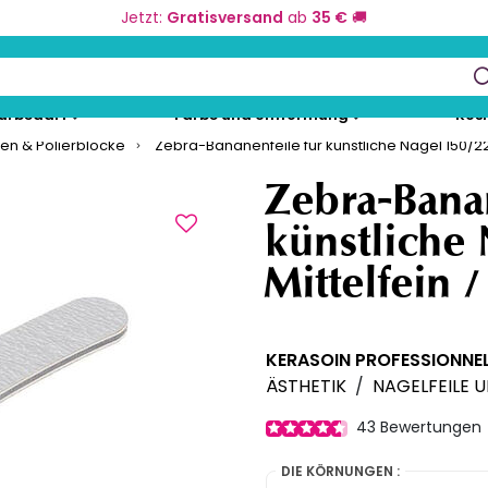
Jetzt:
Gratisversand
ab
35 €
🚚
keys to navigate search results.
eurbedarf
Farbe und Umformung
Kos
len & Polierblöcke
Zebra-Bananenfeile für künstliche Nägel 150/220 
Zebra-Banan
künstliche 
Mittelfein 
KERASOIN PROFESSIONNE
ÄSTHETIK
/
NAGELFEILE 
43
Bewertungen
DIE KÖRNUNGEN :