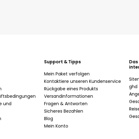
Support & Tipps
Das
inte
Mein Paket verfolgen
Sit
Kontaktiere unseren Kundenservice
ghd 
n
Rückgabe eines Produkts
Ang
äftsbedingungen
Versandinformationen
Ges
te und
Fragen & Antworten
Reis
Sicheres Bezahlen
Ges
n
Blog
Mein Konto