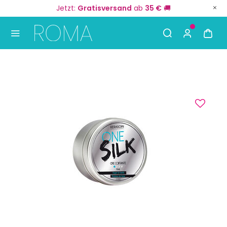
Jetzt:
Gratisversand
ab
35 €
🚚
Use Up and Down arrow keys to navigate search result