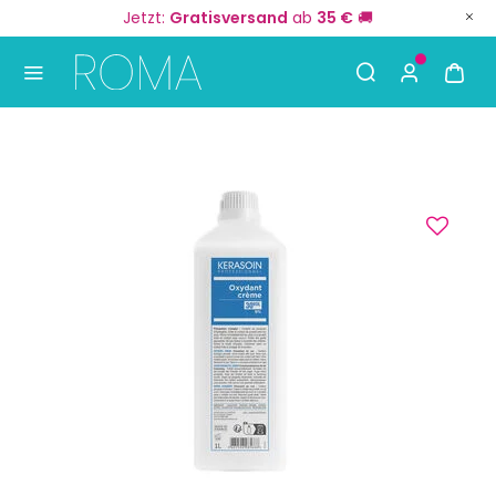
Jetzt:
Gratisversand
ab
35 €
🚚
Use Up and Down arrow keys to navigate search result