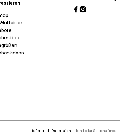
ressieren
emap
Glätteisen
ebote
chenkbox
egrößen
chenkideen
Lieferland: Österreich
Land oder Sprache ändern