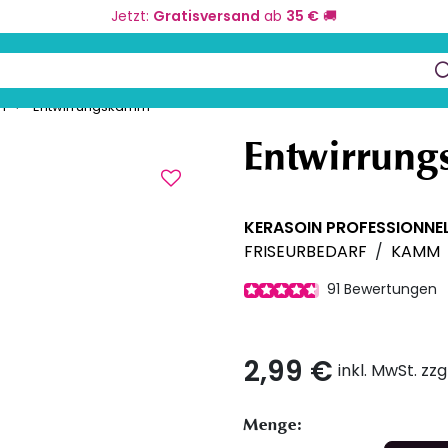
Jetzt:
Gratisversand
ab
35 €
🚚
eurbedarf
Farbe und Umformung
Kos
keys to navigate search results.
m
Entwirrungskamm
Entwirrun
KERASOIN PROFESSIONNE
FRISEURBEDARF
/
KAMM
91
Bewertungen
2,99 €
inkl. MwSt. zz
Menge: