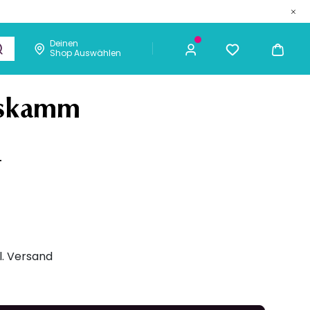
Deinen
Shop Auswählen
metik
Männer
Chaarmant
2,99 €
ICH KAUFE
gskamm
L
gl. Versand