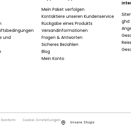
inte
Mein Paket verfolgen
Sit
Kontaktiere unseren Kundenservice
ghd 
n
Rückgabe eines Produkts
Ang
äftsbedingungen
Versandinformationen
Ges
te und
Fragen & Antworten
Reis
Sicheres Bezahlen
Ges
n
Blog
Mein Konto
t Konform
Cookie-Einstellungen
Unsere Shops