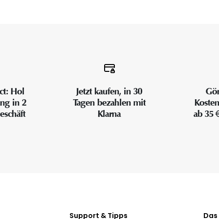
ct: Hol
Jetzt kaufen, in 30
Gön
ung in 2
Tagen bezahlen mit
Kosten
eschäft
Klarna
ab 35 
Support & Tipps
Das