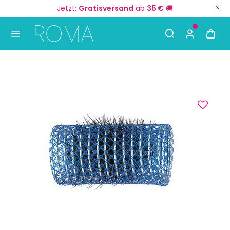
Jetzt:
Gratisversand
ab
35 €
🚚
Use Up and Down arrow keys to navigate search result