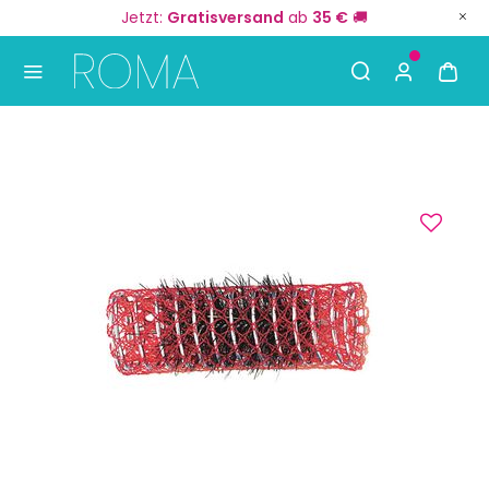
Jetzt:
Gratisversand
ab
35 €
🚚
Use Up and Down arrow keys to navigate search result