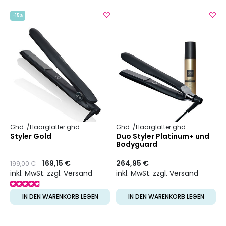
-15%
Ghd
Haarglätter ghd
Ghd
Haarglätter ghd
Styler Gold
Duo Styler Platinum+ und
Bodyguard
Preis
to
169,15 €
264,95 €
199,00 €
inkl. MwSt. zzgl. Versand
inkl. MwSt. zzgl. Versand
IN DEN WARENKORB LEGEN
IN DEN WARENKORB LEGEN