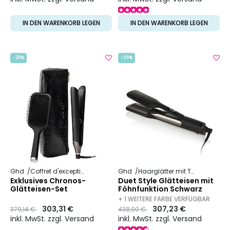
IN DEN WARENKORB LEGEN
IN DEN WARENKORB LEGEN
-20%
-30%
Ghd
Coffret d'exception
Ghd
Haarglätter mit Trocknerfunktion
Exklusives Chronos-
Duet Style Glätteisen mit
Glätteisen-Set
Föhnfunktion Schwarz
+ 1 WEITERE FARBE VERFÜGBAR
Preis
to
303,31 €
Preis
to
307,23 €
379,14 €
438,90 €
inkl. MwSt. zzgl. Versand
inkl. MwSt. zzgl. Versand