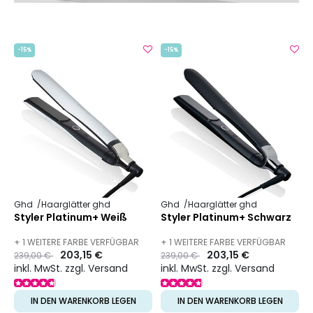
-15%
-15%
Ghd
Haarglätter ghd
Ghd
Haarglätter ghd
Styler Platinum+ Weiß
Styler Platinum+ Schwarz
+ 1 WEITERE FARBE VERFÜGBAR
+ 1 WEITERE FARBE VERFÜGBAR
Preis
to
203,15 €
Preis
to
203,15 €
239,00 €
239,00 €
inkl. MwSt. zzgl. Versand
inkl. MwSt. zzgl. Versand
IN DEN WARENKORB LEGEN
IN DEN WARENKORB LEGEN