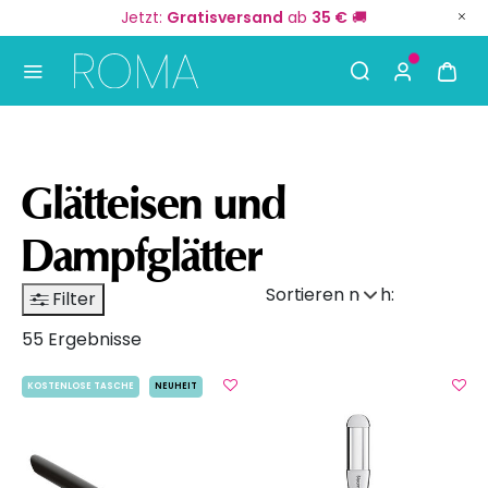
Jetzt:
Gratisversand
ab
35 €
🚚
Use Up and Down arrow keys to navigate search result
Glätteisen und
Dampfglätter
Sortieren nach:
Filter
55 Ergebnisse
KOSTENLOSE TASCHE
NEUHEIT