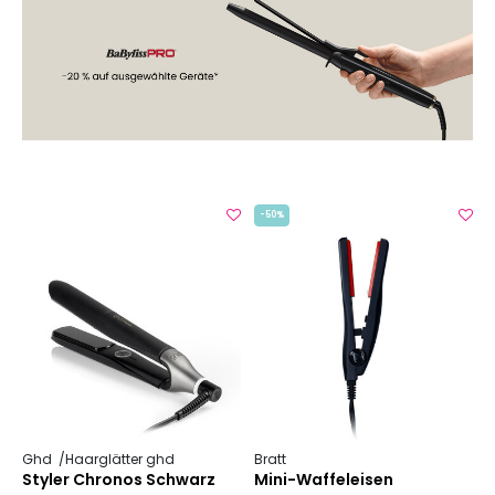
-50%
Ghd
Haarglätter ghd
Bratt
Styler Chronos Schwarz
Mini-Waffeleisen