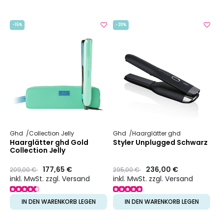
-15%
-20%
Ghd
Collection Jelly
Ghd
Haarglätter ghd
Haarglätter ghd Gold
Styler Unplugged Schwarz
Collection Jelly
Preis
to
177,65 €
Preis
to
236,00 €
209,00 €
295,00 €
inkl. MwSt. zzgl. Versand
inkl. MwSt. zzgl. Versand
IN DEN WARENKORB LEGEN
IN DEN WARENKORB LEGEN