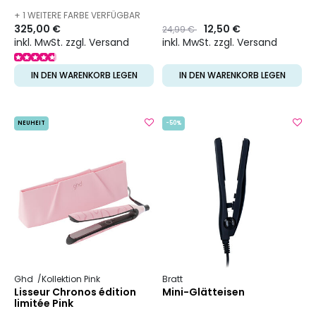
+ 1 WEITERE FARBE VERFÜGBAR
325,00 €
Preis
to
12,50 €
24,99 €
inkl. MwSt. zzgl. Versand
inkl. MwSt. zzgl. Versand
IN DEN WARENKORB LEGEN
IN DEN WARENKORB LEGEN
NEUHEIT
-50%
Ghd
Kollektion Pink
Bratt
Lisseur Chronos édition
Mini-Glätteisen
limitée Pink