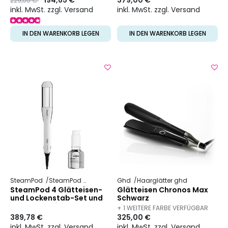
229,00 €
inkl. MwSt. zzgl. Versand
inkl. MwSt. zzgl. Versand
IN DEN WARENKORB LEGEN
IN DEN WARENKORB LEGEN
SteamPod
SteamPod 4
Ghd
Haarglätter ghd
SteamPod 4 Glätteisen-
Glätteisen Chronos Max
und Lockenstab-Set und
Schwarz
Glättungspflege
+ 1 WEITERE FARBE VERFÜGBAR
389,78 €
325,00 €
inkl. MwSt. zzgl. Versand
inkl. MwSt. zzgl. Versand