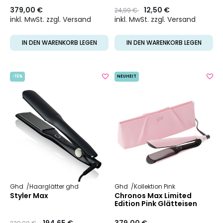
379,00 €
Preis
to
12,50 €
24,99 €
inkl. MwSt. zzgl. Versand
inkl. MwSt. zzgl. Versand
IN DEN WARENKORB LEGEN
IN DEN WARENKORB LEGEN
-15%
NEUHEIT
Ghd
Haarglätter ghd
Ghd
Kollektion Pink
Styler Max
Chronos Max Limited
Edition Pink Glätteisen
Preis
to
194,65 €
379,00 €