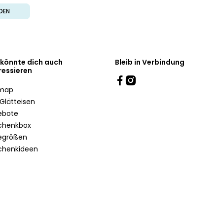
DEN
 könnte dich auch
Bleib in Verbindung
ressieren
emap
Glätteisen
ebote
chenkbox
egrößen
chenkideen