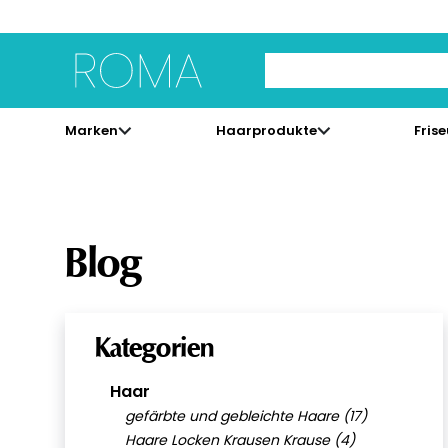
Use Up and Down arrow 
Marken
Haarprodukte
Fris
Blog
Kategorien
Haar
gefärbte und gebleichte Haare (17)
Haare Locken Krausen Krause (4)