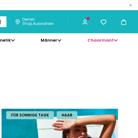
Deinen
Shop Auswählen
metik
Männer
Chaarmant
FÜR SONNIGE TAGE
HAAR