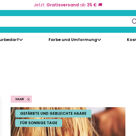
Jetzt:
Gratisversand
ab
35 €
🚚
keys to navigate search results.
eurbedarf
Farbe und Umformung
Kos
HAAR
GEFÄRBTE UND GEBLEICHTE HAARE
FÜR SONNIGE TAGE