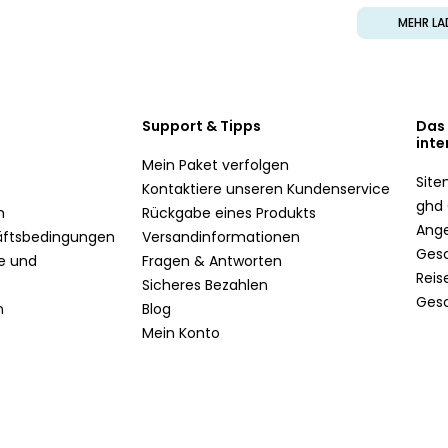
MEHR LA
Support & Tipps
Das
inte
Mein Paket verfolgen
Sit
Kontaktiere unseren Kundenservice
ghd 
n
Rückgabe eines Produkts
Ang
äftsbedingungen
Versandinformationen
Ges
te und
Fragen & Antworten
Reis
Sicheres Bezahlen
Ges
n
Blog
Mein Konto