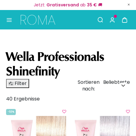
Jetzt:
Gratisversand
ab
35 €
🚚
Use Up and Down arrow keys to navigate search result
Wella Professionals
Shinefinity
Sortieren
Beliebteste
Filter
nach:
40 Ergebnisse
-50%