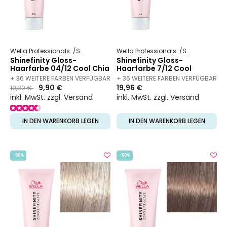
Wella Professionals
Shinefinity
Wella Professionals
Shinefinity
Shinefinity Gloss-
Shinefinity Gloss-
Haarfarbe 04/12 Cool Chia
Haarfarbe 7/12 Cool
Mushroom
+ 36 WEITERE FARBEN VERFÜGBAR
+ 36 WEITERE FARBEN VERFÜGBAR
Preis
to
9,90 €
19,96 €
19,80 €
inkl. MwSt. zzgl. Versand
inkl. MwSt. zzgl. Versand
IN DEN WARENKORB LEGEN
IN DEN WARENKORB LEGEN
-50%
-50%