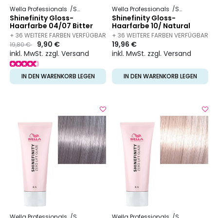
Wella Professionals
Shinefinity
Wella Professionals
Shinefinity
Shinefinity Gloss-
Shinefinity Gloss-
Haarfarbe 04/07 Bitter
Haarfarbe 10/ Natural
Chocolate
Flash
+ 36 WEITERE FARBEN VERFÜGBAR
+ 36 WEITERE FARBEN VERFÜGBAR
Preis
to
9,90 €
19,96 €
19,80 €
inkl. MwSt. zzgl. Versand
inkl. MwSt. zzgl. Versand
IN DEN WARENKORB LEGEN
IN DEN WARENKORB LEGEN
Wella Professionals
Shinefinity
Wella Professionals
Shinefinity