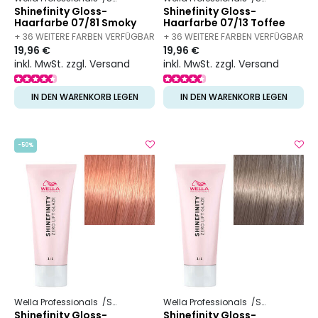
Shinefinity Gloss-
Shinefinity Gloss-
Haarfarbe 07/81 Smoky
Haarfarbe 07/13 Toffee
Opal
Cream
+ 36 WEITERE FARBEN VERFÜGBAR
+ 36 WEITERE FARBEN VERFÜGBAR
19,96 €
19,96 €
inkl. MwSt. zzgl. Versand
inkl. MwSt. zzgl. Versand
IN DEN WARENKORB LEGEN
IN DEN WARENKORB LEGEN
-50%
Wella Professionals
Shinefinity
Wella Professionals
Shinefinity
Shinefinity Gloss-
Shinefinity Gloss-