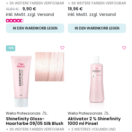
Orchid
Sand
+ 36 WEITERE FARBEN VERFÜGBAR
+ 36 WEITERE FARBEN VERFÜGBAR
Preis
to
9,90 €
19,96 €
19,80 €
inkl. MwSt. zzgl. Versand
inkl. MwSt. zzgl. Versand
IN DEN WARENKORB LEGEN
IN DEN WARENKORB LEGEN
-50%
Wella Professionals
Shinefinity
Wella Professionals
Shinefinity
Shinefinity Gloss-
Aktivator 2 % Shinefinity
Haarfarbe 09/05 Silk Blush
1000 ml Pinsel
+ 36 WEITERE FARBEN VERFÜGBAR
+ 2 WEITERES VOLUMEN UND