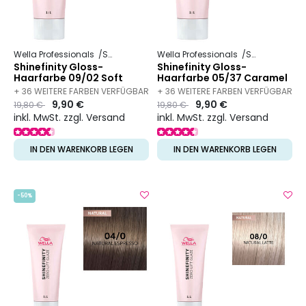
Wella Professionals
Shinefinity
Wella Professionals
Shinefinity
Shinefinity Gloss-
Shinefinity Gloss-
Haarfarbe 09/02 Soft
Haarfarbe 05/37 Caramel
Sage
Espresso
+ 36 WEITERE FARBEN VERFÜGBAR
+ 36 WEITERE FARBEN VERFÜGBAR
Preis
to
9,90 €
Preis
to
9,90 €
19,80 €
19,80 €
inkl. MwSt. zzgl. Versand
inkl. MwSt. zzgl. Versand
IN DEN WARENKORB LEGEN
IN DEN WARENKORB LEGEN
-50%