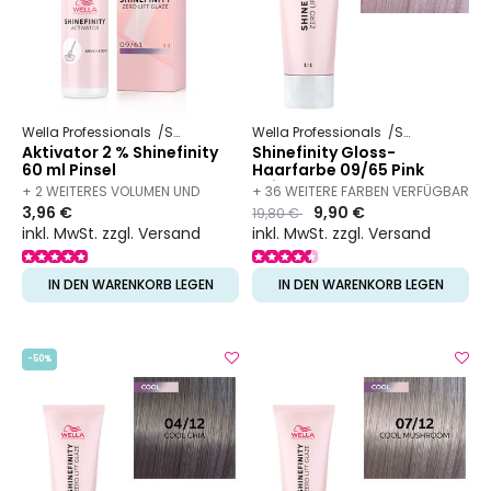
Wella Professionals
Shinefinity
Wella Professionals
Shinefinity
Aktivator 2 % Shinefinity
Shinefinity Gloss-
60 ml Pinsel
Haarfarbe 09/65 Pink
Shimmer
+ 2 WEITERES VOLUMEN UND
+ 36 WEITERE FARBEN VERFÜGBAR
3,96 €
Preis
to
9,90 €
19,80 €
TEXTUR VERFÜGBAR
inkl. MwSt. zzgl. Versand
inkl. MwSt. zzgl. Versand
IN DEN WARENKORB LEGEN
IN DEN WARENKORB LEGEN
-50%