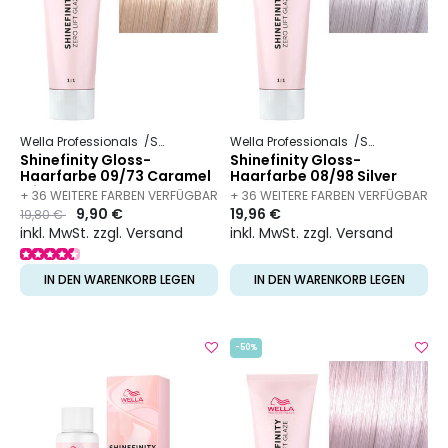
Wella Professionals
Shinefinity
Wella Professionals
Shinefinity
Shinefinity Gloss-
Shinefinity Gloss-
Haarfarbe 09/73 Caramel
Haarfarbe 08/98 Silver
Milk
Pearl
+ 36 WEITERE FARBEN VERFÜGBAR
+ 36 WEITERE FARBEN VERFÜGBAR
Preis
to
9,90 €
19,96 €
19,80 €
inkl. MwSt. zzgl. Versand
inkl. MwSt. zzgl. Versand
IN DEN WARENKORB LEGEN
IN DEN WARENKORB LEGEN
-50%