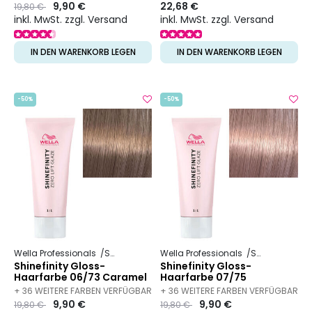
Preis
to
9,90 €
22,68 €
19,80 €
TEXTUR VERFÜGBAR
inkl. MwSt. zzgl. Versand
inkl. MwSt. zzgl. Versand
IN DEN WARENKORB LEGEN
IN DEN WARENKORB LEGEN
-50%
-50%
Wella Professionals
Shinefinity
Wella Professionals
Shinefinity
Shinefinity Gloss-
Shinefinity Gloss-
Haarfarbe 06/73 Caramel
Haarfarbe 07/75
Chocolate
Raspberry Latte
+ 36 WEITERE FARBEN VERFÜGBAR
+ 36 WEITERE FARBEN VERFÜGBAR
Preis
to
9,90 €
Preis
to
9,90 €
19,80 €
19,80 €