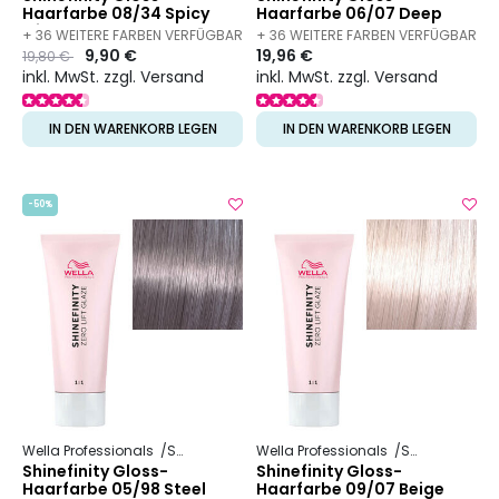
Haarfarbe 08/34 Spicy
Haarfarbe 06/07 Deep
Ginger
Walnut
+ 36 WEITERE FARBEN VERFÜGBAR
+ 36 WEITERE FARBEN VERFÜGBAR
Preis
to
9,90 €
19,96 €
19,80 €
inkl. MwSt. zzgl. Versand
inkl. MwSt. zzgl. Versand
IN DEN WARENKORB LEGEN
IN DEN WARENKORB LEGEN
-50%
Wella Professionals
Shinefinity
Wella Professionals
Shinefinity
Shinefinity Gloss-
Shinefinity Gloss-
Haarfarbe 05/98 Steel
Haarfarbe 09/07 Beige