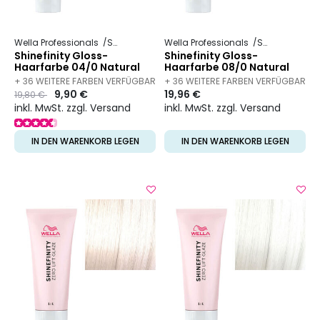
Wella Professionals
Shinefinity
Wella Professionals
Shinefinity
Shinefinity Gloss-
Shinefinity Gloss-
Haarfarbe 04/0 Natural
Haarfarbe 08/0 Natural
Espresso
Latte
+ 36 WEITERE FARBEN VERFÜGBAR
+ 36 WEITERE FARBEN VERFÜGBAR
Preis
to
9,90 €
19,96 €
19,80 €
inkl. MwSt. zzgl. Versand
inkl. MwSt. zzgl. Versand
IN DEN WARENKORB LEGEN
IN DEN WARENKORB LEGEN