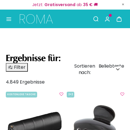
Jetzt:
Gratisversand
ab
35 €
🚚
Use Up and Down arrow keys to navigate search result
Ergebnisse für:
Sortieren
Beliebteste
Filter
nach:
4.849 Ergebnisse
KOSTENLOSE TASCHE
2+2