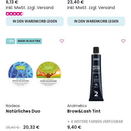
6,13 €
23,40 €
VERFÜGBAR
inkl. MwSt. zzgl. Versand
inkl. MwSt. zzgl. Versand
IN DEN WARENKORB LEGEN
IN DEN WARENKORB LEGEN
-20%
MADE IN AUSTRIA
Nadeos
Andmetics
Natürliches Duo
Brow&Lash Tint
+ 4 WEITERE FARBEN VERFÜGBAR
Preis
to
20,32 €
9,40 €
25,40 €