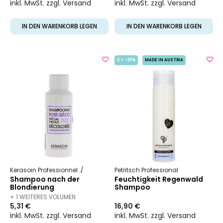
inkl. MwSt. zzgl. Versand
inkl. MwSt. zzgl. Versand
IN DEN WARENKORB LEGEN
IN DEN WARENKORB LEGEN
2 = -20%
MADE IN AUSTRIA
Kerasoin Professionnel
Shampoo und Haarpflege
Petritsch Professional
Shampoo nach der
Feuchtigkeit Regenwald
Blondierung
Shampoo
+ 1 WEITERES VOLUMEN
5,31 €
16,90 €
VERFÜGBAR
inkl. MwSt. zzgl. Versand
inkl. MwSt. zzgl. Versand