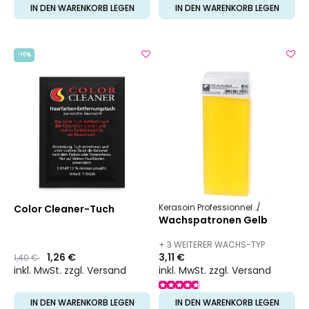
IN DEN WARENKORB LEGEN
IN DEN WARENKORB LEGEN
-10%
Kerasoin Professionnel
Ästhetik
P
Color Cleaner-Tuch
Wachspatronen Gelb
+ 3 WEITERER WACHS-TYP
Preis
to
1,26 €
3,11 €
1,40 €
VERFÜGBAR
inkl. MwSt. zzgl. Versand
inkl. MwSt. zzgl. Versand
IN DEN WARENKORB LEGEN
IN DEN WARENKORB LEGEN