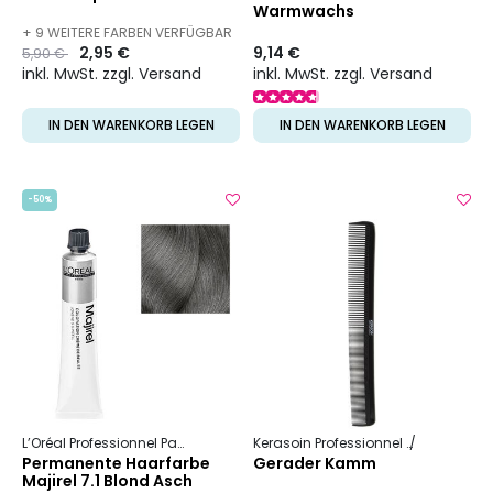
Warmwachs
+ 9 WEITERE FARBEN VERFÜGBAR
Preis
to
2,95 €
9,14 €
5,90 €
inkl. MwSt. zzgl. Versand
inkl. MwSt. zzgl. Versand
IN DEN WARENKORB LEGEN
IN DEN WARENKORB LEGEN
-50%
L’Oréal Professionnel Paris
Majirel
Kerasoin Professionnel
Friseurbed
Permanente Haarfarbe
Gerader Kamm
Majirel 7.1 Blond Asch