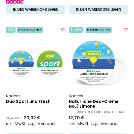
IN DEN WARENKORB LEGEN
IN DEN WARENKORB LEGEN
-20%
MADE IN AUSTRIA
2 = -20%
MADE IN AUSTRIA
Nadeos
Nadeos
Duo Sport und Fresh
Natürliche Deo-Creme
No.3 Limone
+ 13 WEITERER DUFT VERFÜGBAR
Preis
to
20,32 €
12,70 €
25,40 €
inkl. MwSt. zzgl. Versand
inkl. MwSt. zzgl. Versand