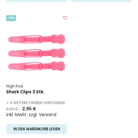
-50%
High Five
Shark Clips 3 Stk.
+ 9 WEITERE FARBEN VERFÜGBAR
Preis
to
2,95 €
5,90 €
inkl. MwSt. zzgl. Versand
IN DEN WARENKORB LEGEN