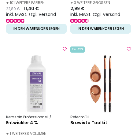
+ 101 WEITERE FARBEN
+ 3 WEITERE GRÖSSEN V
Preis
to
11,40 €
2,99 €
22,80 €
VERFÜGBAR
ERFÜGBAR
inkl. MwSt. zzgl. Versand
inkl. MwSt. zzgl. Versand
IN DEN WARENKORB LEGEN
IN DEN WARENKORB LEGEN
2 = -20%
Kerasoin Professionnel
Färbung und Technik
RefectoCil
Oxidationsmittel und E
Entwickler 4 %
Browista Toolkit
+ 1 WEITERES VOLUMEN