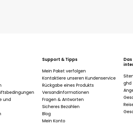
Support & Tipps
Das
inte
Mein Paket verfolgen
Sit
Kontaktiere unseren Kundenservice
ghd 
n
Rückgabe eines Produkts
Ang
äftsbedingungen
Versandinformationen
Ges
te und
Fragen & Antworten
Reis
Sicheres Bezahlen
Ges
n
Blog
Mein Konto