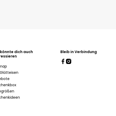
 könnte dich auch
Bleib in Verbindung
ressieren
emap
Glätteisen
ebote
chenkbox
egrößen
chenkideen