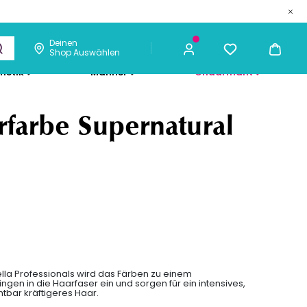
Deinen
Shop Auswählen
metik
Männer
Chaarmant
82,80 €
ICH KAUFE
rfarbe Supernatural
ella Professionals wird das Färben zu einem
ingen in die Haarfaser ein und sorgen für ein intensives,
tbar kräftigeres Haar.