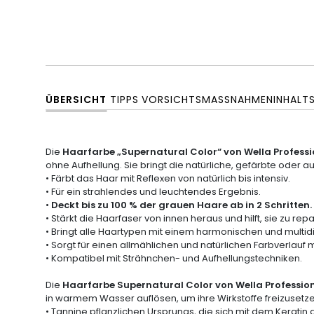
ÜBERSICHT
TIPPS
VORSICHTSMASSNAHMEN
INHALT
Die
Haarfarbe „Supernatural Color“ von Wella Profess
ohne Aufhellung. Sie bringt die natürliche, gefärbte oder 
• Färbt das Haar mit Reflexen von natürlich bis intensiv.
• Für ein strahlendes und leuchtendes Ergebnis.
•
Deckt bis zu 100 % der grauen Haare ab in 2 Schritten.
• Stärkt die Haarfaser von innen heraus und hilft, sie zu repa
• Bringt alle Haartypen mit einem harmonischen und multid
• Sorgt für einen allmählichen und natürlichen Farbverlauf
• Kompatibel mit Strähnchen- und Aufhellungstechniken.
Die
Haarfarbe Supernatural Color von Wella Professio
in warmem Wasser auflösen, um ihre Wirkstoffe freizusetze
• Tannine pflanzlichen Ursprungs, die sich mit dem Keratin