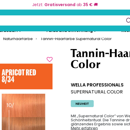
Jetzt:
Gratisversand
ab
35 €
🚚
keys to navigate search results.
eurbedarf
Farbe und Umformung
Kos
Naturhaarfarbe
Tannin-Haarfarbe Supernatural Color
Tannin-Haa
Color
WELLA PROFESSIONALS
SUPERNATURAL COLOR
NEUHEIT
Mit „Supernatural Color“ von W
Schönheitsritual. Die Tannine dr
glänzendes Ergebnis sowie sich
Mehr erfahren