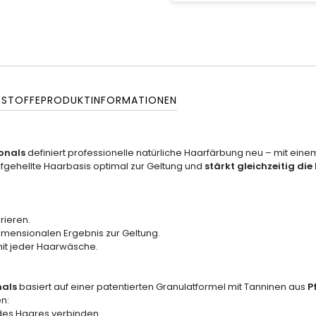
SSTOFFE
PRODUKTINFORMATIONEN
ionals
definiert professionelle natürliche Haarfärbung neu – mit ein
aufgehellte Haarbasis optimal zur Geltung und
stärkt gleichzeitig die
rieren.
imensionalen Ergebnis zur Geltung.
 mit jeder Haarwäsche.
nals
basiert auf einer patentierten Granulatformel mit Tanninen aus
P
n:
 des Haares verbinden.