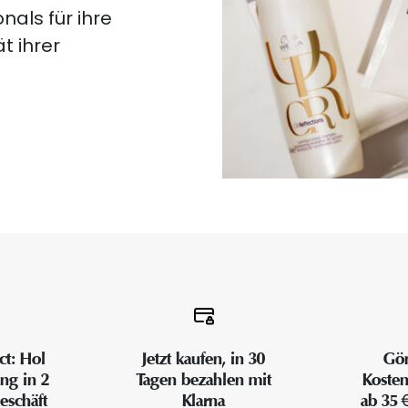
nals für ihre
t ihrer
ct: Hol
Jetzt kaufen, in 30
Gön
ung in 2
Tagen bezahlen mit
Kosten
eschäft
Klarna
ab 35 