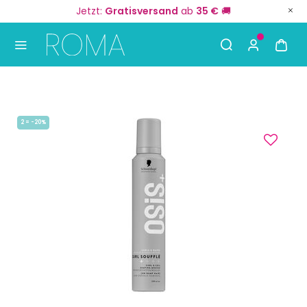
Jetzt:
Gratisversand
ab
35 €
🚚
Use Up and Down arrow keys to navigate search result
2 = -20%