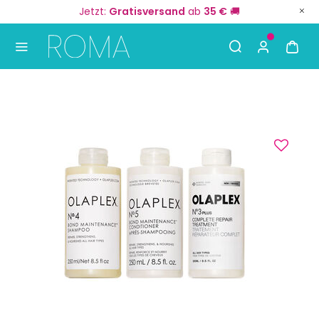
Jetzt:
Gratisversand
ab
35 €
🚚
Use Up and Down arrow keys to navigate search result