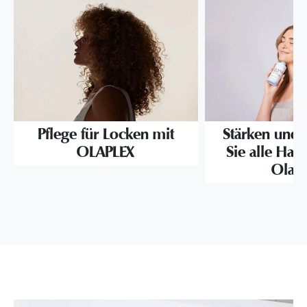
Pflege für Locken mit
Stärken und 
OLAPLEX
Sie alle Haa
Olap