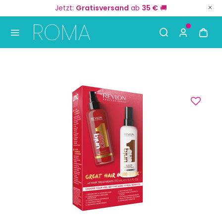
Jetzt:
Gratisversand
ab
35 €
🚚
Use Up and Down arrow keys to navigate search result