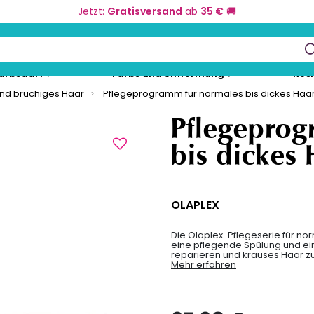
Jetzt:
Gratisversand
ab
35 €
🚚
keys to navigate search results.
eurbedarf
Farbe und Umformung
Kos
und brüchiges Haar
Pflegeprogramm für normales bis dickes Haa
Pflegeprog
bis dickes 
OLAPLEX
Die Olaplex-Pflegeserie für no
eine pflegende Spülung und ein
reparieren und krauses Haar zu
Mehr erfahren