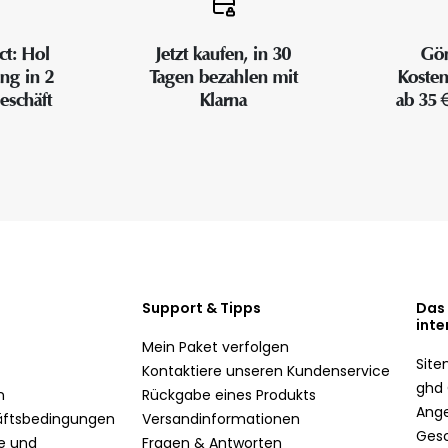
ct: Hol
Jetzt kaufen, in 30
Gön
ung in 2
Tagen bezahlen mit
Kosten
eschäft
Klarna
ab 35 
Support & Tipps
Das
inte
Mein Paket verfolgen
Sit
Kontaktiere unseren Kundenservice
ghd 
n
Rückgabe eines Produkts
Ang
äftsbedingungen
Versandinformationen
Ges
te und
Fragen & Antworten