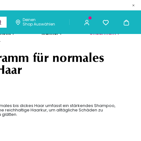
Deinen
Shop Auswählen
metik
Männer
Chaarmant
r
97,98 €
ICH KAUFE
ramm für normales
Haar
rmales bis dickes Haar umfasst ein stärkendes Shampoo,
e reichhaltige Haarkur, um alltägliche Schäden zu
 glätten.