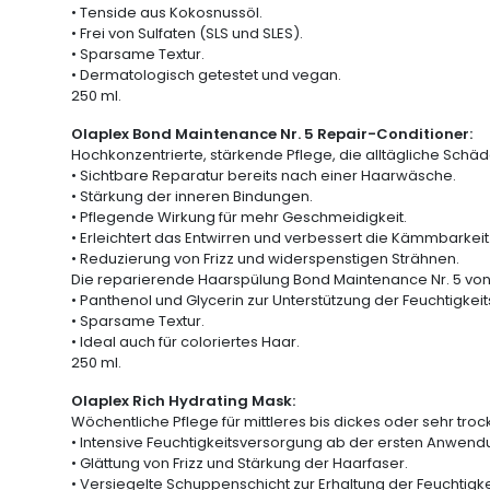
• Tenside aus Kokosnussöl.
• Frei von Sulfaten (SLS und SLES).
• Sparsame Textur.
• Dermatologisch getestet und vegan.
250 ml.
Olaplex Bond Maintenance Nr. 5 Repair-Conditioner:
Hochkonzentrierte, stärkende Pflege, die alltägliche Schäd
• Sichtbare Reparatur bereits nach einer Haarwäsche.
• Stärkung der inneren Bindungen.
• Pflegende Wirkung für mehr Geschmeidigkeit.
• Erleichtert das Entwirren und verbessert die Kämmbarkeit
• Reduzierung von Frizz und widerspenstigen Strähnen.
Die reparierende Haarspülung Bond Maintenance Nr. 5 von O
• Panthenol und Glycerin zur Unterstützung der Feuchtigkei
• Sparsame Textur.
• Ideal auch für coloriertes Haar.
250 ml.
Olaplex Rich Hydrating Mask:
Wöchentliche Pflege für mittleres bis dickes oder sehr tro
• Intensive Feuchtigkeitsversorgung ab der ersten Anwend
• Glättung von Frizz und Stärkung der Haarfaser.
• Versiegelte Schuppenschicht zur Erhaltung der Feuchtigke