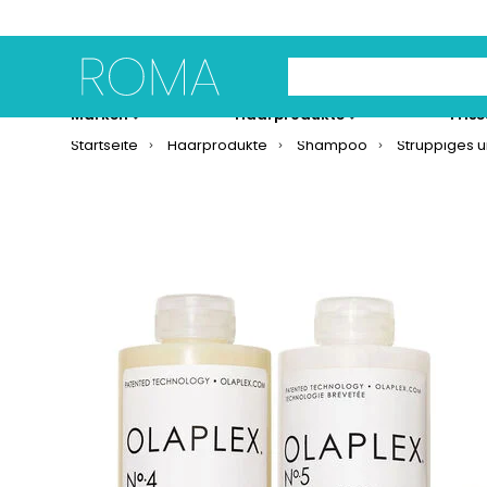
Use Up and Down arrow 
Marken
Haarprodukte
Fris
Startseite
Haarprodukte
Shampoo
Struppiges 