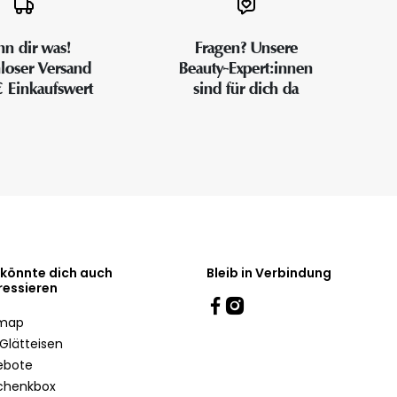
n dir was!
Fragen? Unsere
loser Versand
Beauty-Expert:innen
€ Einkaufswert
sind für dich da
 könnte dich auch
Bleib in Verbindung
ressieren
emap
Glätteisen
ebote
chenkbox