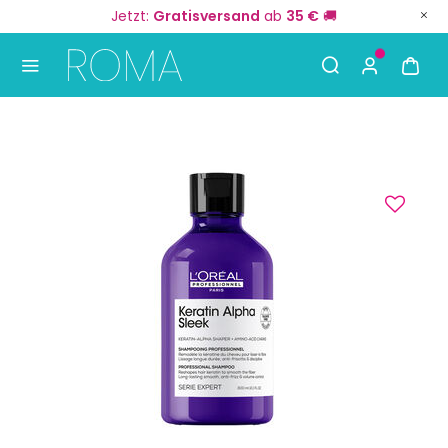
Jetzt:
Gratisversand
ab
35 €
🚚
Use Up and Down arrow keys to navigate search result