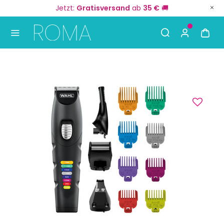
Jetzt:
Gratisversand
ab
35 €
🚚
Use Up and Down arrow keys to navigate search result