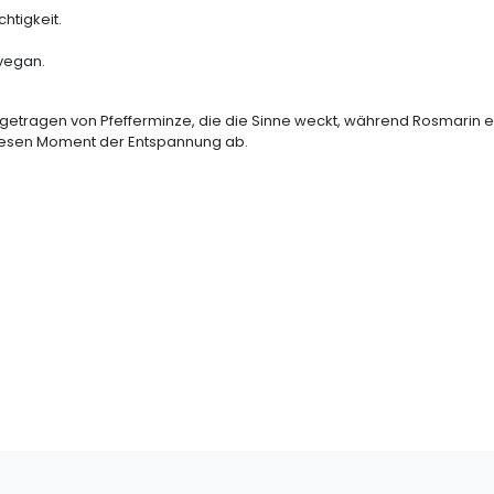
chtigkeit.
 vegan.
che, getragen von Pfefferminze, die die Sinne weckt, während Rosmari
diesen Moment der Entspannung ab.