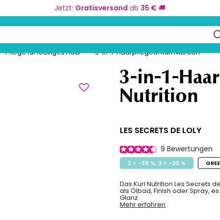
Jetzt:
Gratisversand
ab
35 €
🚚
eurbedarf
Farbe und Umformung
Kos
keys to navigate search results.
Pflege für lockiges Haar
3-in-1-Haarpflegeöl Kurl Nutrition
3-in-1-Haar
Nutrition
LES SECRETS DE LOLY
9
Bewertungen
2 = -20 %, 3 = -30 %
GRE
Das Kurl Nutrition Les Secrets d
als Ölbad, Finish oder Spray, es
Glanz.
Mehr erfahren