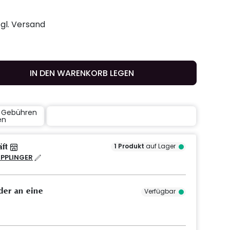
zgl. Versand
IN DEN WARENKORB LEGEN
e Gebühren
en
äft
1
Produkt
auf Lager
IPPLINGER
der an eine
Verfügbar