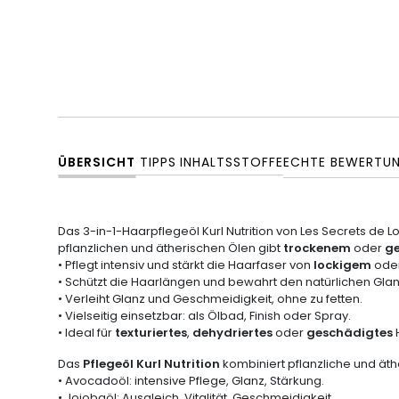
ÜBERSICHT
TIPPS
INHALTSSTOFFE
ECHTE BEWERTU
Das 3-in-1-Haarpflegeöl Kurl Nutrition von Les Secrets de Lol
pflanzlichen und ätherischen Ölen gibt
trockenem
oder
g
• Pflegt intensiv und stärkt die Haarfaser von
lockigem
ode
• Schützt die Haarlängen und bewahrt den natürlichen Glan
• Verleiht Glanz und Geschmeidigkeit, ohne zu fetten.
• Vielseitig einsetzbar: als Ölbad, Finish oder Spray.
• Ideal für
texturiertes
,
dehydriertes
oder
geschädigtes
Das
Pflegeöl Kurl Nutrition
kombiniert pflanzliche und äthe
• Avocadoöl: intensive Pflege, Glanz, Stärkung.
• Jojobaöl: Ausgleich, Vitalität, Geschmeidigkeit.