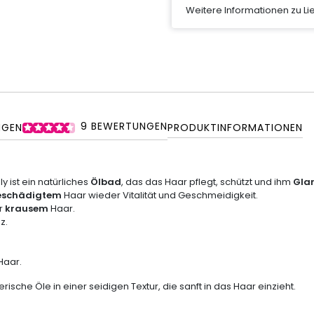
Weitere Informationen zu L
9
BEWERTUNGEN
NGEN
PRODUKTINFORMATIONEN
y ist ein natürliches
Ölbad
, das das Haar pflegt, schützt und ihm
Gla
eschädigtem
Haar wieder Vitalität und Geschmeidigkeit.
r
krausem
Haar.
z.
Haar.
rische Öle in einer seidigen Textur, die sanft in das Haar einzieht.