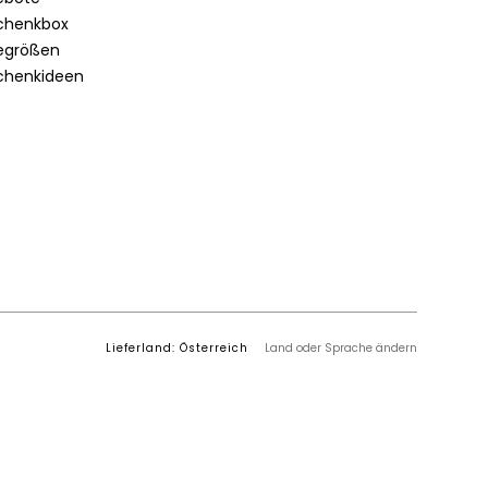
chenkbox
egrößen
chenkideen
Lieferland: Österreich
Land oder Sprache ändern