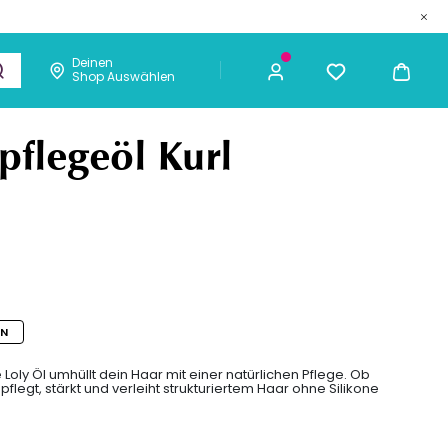
Deinen
Shop Auswählen
metik
Männer
Chaarmant
26,77 €
ICH KAUFE
pflegeöl Kurl
EN
e Loly Öl umhüllt dein Haar mit einer natürlichen Pflege. Ob
 pflegt, stärkt und verleiht strukturiertem Haar ohne Silikone