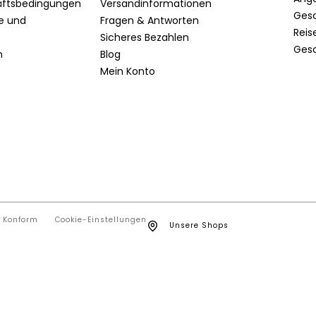
äftsbedingungen
Versandinformationen
Ges
te und
Fragen & Antworten
Reis
Sicheres Bezahlen
Ges
n
Blog
Mein Konto
t Konform
Cookie-Einstellungen
Unsere Shops