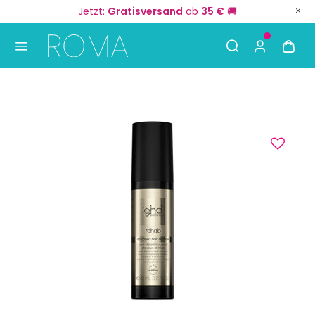
Jetzt:
Gratisversand
ab
35 €
🚚
Use Up and Down arrow keys to navigate search result