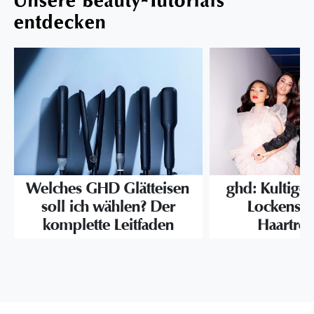
Unsere Beauty-Tutorials
entdecken
Welches GHD Glätteisen
ghd: Kultige 
soll ich wählen? Der
Lockenst
komplette Leitfaden
Haartroc