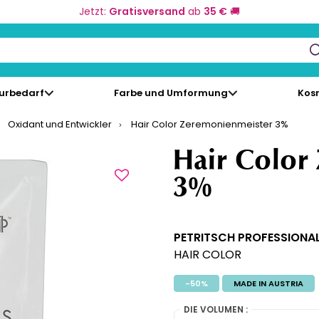
Jetzt:
Gratisversand
ab
35 €
🚚
keys to navigate search results.
eurbedarf
Farbe und Umformung
Kos
Oxidant und Entwickler
Hair Color Zeremonienmeister 3%
Hair Color
3%
PETRITSCH PROFESSIONA
HAIR COLOR
-50%
MADE IN AUSTRIA
DIE VOLUMEN :