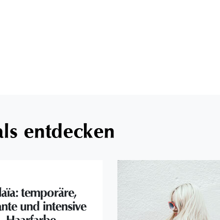
als entdecken
laïa: temporäre,
ante und intensive