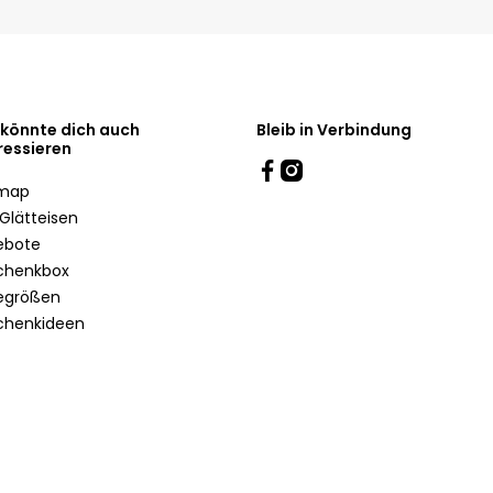
 könnte dich auch
Bleib in Verbindung
ressieren
emap
Glätteisen
ebote
chenkbox
egrößen
chenkideen