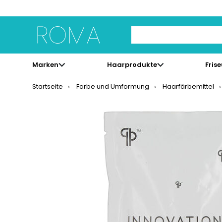
Use Up and Down arrow 
Marken
Haarprodukte
Fris
Startseite
Farbe und Umformung
Haarfärbemittel