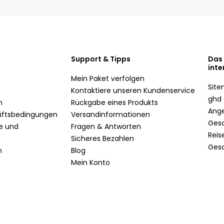
Support & Tipps
Das
inte
Mein Paket verfolgen
Sit
Kontaktiere unseren Kundenservice
ghd 
n
Rückgabe eines Produkts
Ang
äftsbedingungen
Versandinformationen
Ges
te und
Fragen & Antworten
Reis
Sicheres Bezahlen
Ges
n
Blog
Mein Konto