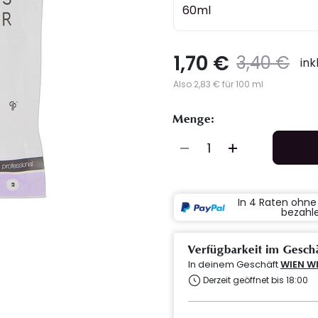
60ml
1,70 €
Preis
to
3,40 €
ink
Also 2,83 € für 100 ml
Menge:
In 4 Raten ohn
bezahl
Verfügbarkeit im Gesch
In deinem Geschäft
WIEN W
Derzeit geöffnet bis 18:00