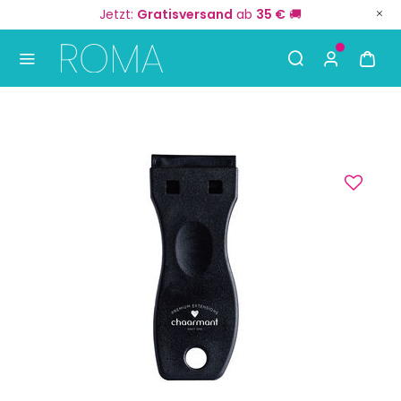
Jetzt:
Gratisversand
ab
35 €
🚚
Use Up and Down arrow keys to navigate search result