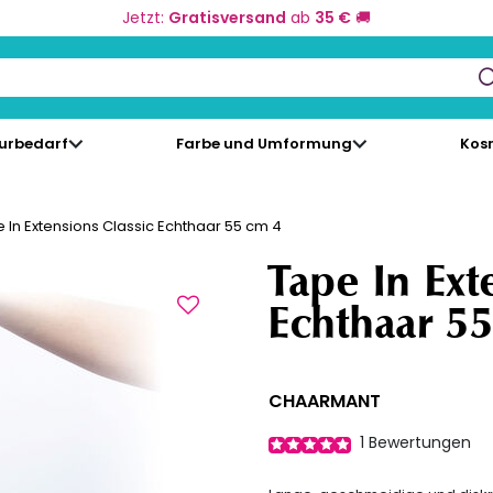
Jetzt:
Gratisversand
ab
35 €
🚚
keys to navigate search results.
eurbedarf
Farbe und Umformung
Kos
 In Extensions Classic Echthaar 55 cm 4
Tape In Ext
Echthaar 5
CHAARMANT
1
Bewertungen