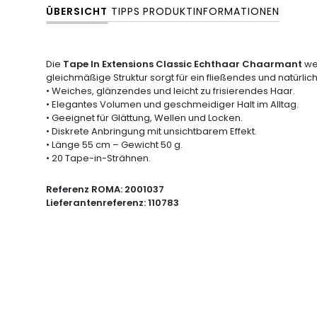
ÜBERSICHT
TIPPS
PRODUKTINFORMATIONEN
Die
Tape In Extensions Classic Echthaar Chaarmant
wer
gleichmäßige Struktur sorgt für ein fließendes und natürlic
• Weiches, glänzendes und leicht zu frisierendes Haar.
• Elegantes Volumen und geschmeidiger Halt im Alltag.
• Geeignet für Glättung, Wellen und Locken.
• Diskrete Anbringung mit unsichtbarem Effekt.
• Länge 55 cm – Gewicht 50 g.
• 20 Tape-in-Strähnen.
Referenz ROMA:
2001037
Lieferantenreferenz:
110783