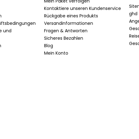
Mein Paket verfolgen
Sit
Kontaktiere unseren Kundenservice
ghd 
n
Rückgabe eines Produkts
Ang
äftsbedingungen
Versandinformationen
Ges
te und
Fragen & Antworten
Reis
Sicheres Bezahlen
Ges
n
Blog
Mein Konto
t Konform
Cookie-Einstellungen
Unsere Shops