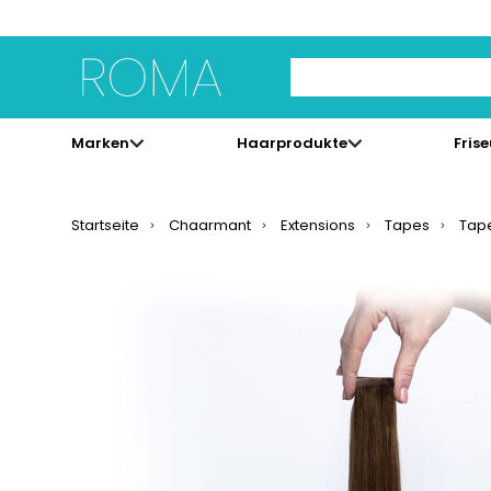
Use Up and Down arrow 
Marken
Haarprodukte
Fris
Startseite
Chaarmant
Extensions
Tapes
Tape