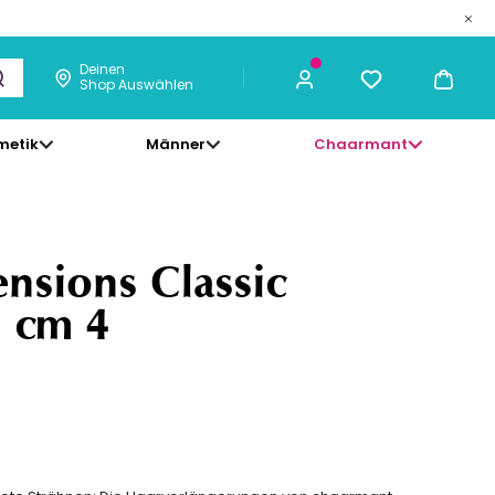
189,00 €
ICH KAUFE
Deinen
Shop Auswählen
metik
Männer
Chaarmant
ensions Classic
5 cm 4