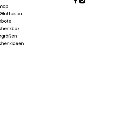
emap
Glätteisen
ebote
chenkbox
egrößen
chenkideen
Lieferland: Österreich
Land oder Sprache ändern