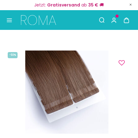
Jetzt:
Gratisversand
ab
35 €
🚚
Use Up and Down arrow keys to navigate search result
-50%