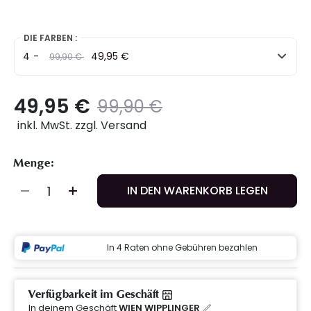
DIE FARBEN :
4
-
Preis
to
49,95 €
99,90 €
49,95 €
Preis
to
99,90 €
inkl. MwSt. zzgl. Versand
Menge:
IN DEN WARENKORB LEGEN
In 4 Raten ohne Gebühren bezahlen
Verfügbarkeit im Geschäft
In deinem Geschäft
WIEN WIPPLINGER