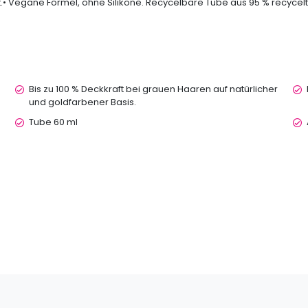
.• Vegane Formel, ohne Silikone. Recycelbare Tube aus 95 % recycel
Bis zu 100 % Deckkraft bei grauen Haaren auf natürlicher
und goldfarbener Basis.
Tube 60 ml