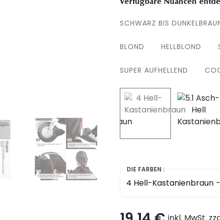
Verfügbare Nuancen entde
SCHWARZ BIS DUNKELBRAU
BLOND
HELLBLOND
SUPER AUFHELLEND
COO
selected
DIE FARBEN :
4 Hell-Kastanienbraun
19,14 €
inkl. MwSt. zz