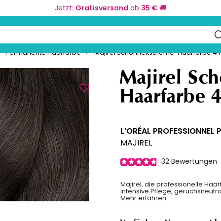
Jetzt:
Gratisversand
ab
35 €
🚚
eurbedarf
Farbe und Umformung
Kos
keys to navigate search results.
Permanente Haarfarbe
Majirel Schönheitscreme-Haarfarbe 4 
Majirel Sc
Haarfarbe 
L’ORÉAL PROFESSIONNEL 
MAJIREL
32
Bewertungen
Majirel, die professionelle Haar
intensive Pflege, geruchsneutr
Mehr erfahren