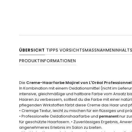
ÜBERSICHT
TIPPS
VORSICHTSMASSNAHMEN
INHALT
PRODUKTINFORMATIONEN
Die
Creme-Haarfarbe Majirel von L'Oréal Professionnel
In Kombination mit einem Oxidationsmittel
(nicht im Lieferu
intensive, gleichmäßige und
haltbare
Farbe vom Ansatz bis 
Haaren zu verbessern, solltest du die Farbe mit einer natü
pflegenden Wirkstoffen färbt diese Creme das Haar und pf
•
Cremige Textur,
leicht zu mischen für ein flüssiges und pr
•
Professionelle Oxidationshaarfarbe
und
nur z
permanent
für geschützte Haarfasern. • Zuverlässiges Ergebnis, An
angenehmeres Erlebnis im Salon zu bieten.