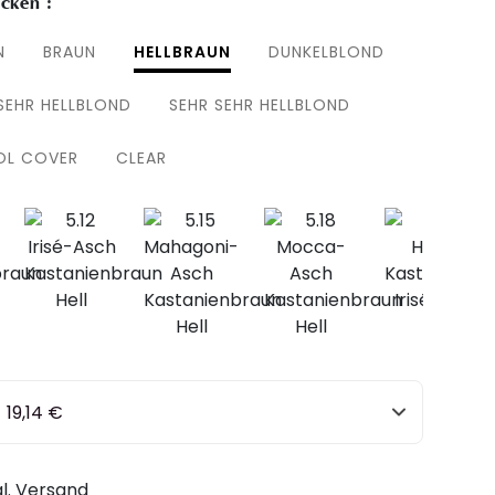
cken :
N
BRAUN
HELLBRAUN
DUNKELBLOND
SEHR HELLBLOND
SEHR SEHR HELLBLOND
L COVER
CLEAR
-
19,14 €
gl. Versand