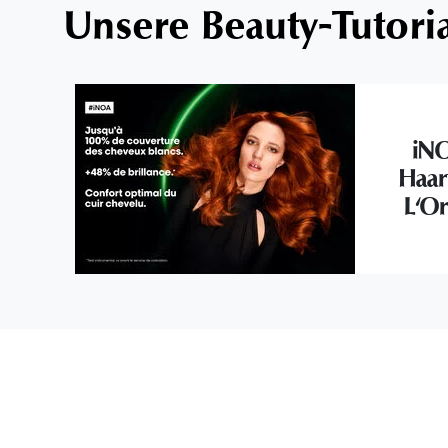
Unsere Beauty-Tutori
iNO
Haar
L'Or