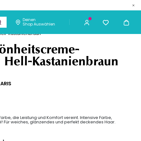
Deinen
Shop Auswählen
metik
Männer
Chaarmant
Hell-Kastanienbraun
19,14 €
ICH KAUFE
hönheitscreme-
4 Hell-Kastanienbraun
PARIS
farbe, die Leistung und Komfort vereint. Intensive Farbe,
al! Für weiches, glänzendes und perfekt deckendes Haar.