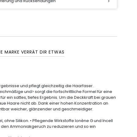
ieferung und Rücksendungen
IE MARKE VERRÄT DIR ETWAS
ergebnisse
und pflegt gleichzeitig die
Haarfaser
.
leichmäßige und> sorgt die fortschrittliche Formel für eine
für ein sattes, tiefes Ergebnis. Um die Deckkraft bei grauen
raue Haare nicht ab. Dank einer hohen Konzentration an
ichtbar weicher, glänzender und geschmeidiger.
ohne Silikon. • Pflegende Wirkstoffe Ionène G und Incell
um den Ammoniakgeruch zu reduzieren und so ein