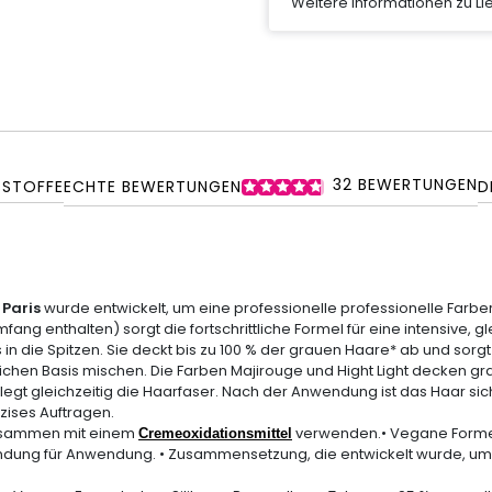
Weitere Informationen zu L
32
BEWERTUNGEN
SSTOFFE
ECHTE BEWERTUNGEN
D
 Paris
wurde entwickelt, um eine
professionelle
professionelle Farb
mfang enthalten) sorgt die fortschrittliche Formel für eine intensive, g
in die Spitzen. Sie deckt bis zu 100 % der grauen Haare* ab und sorgt 
rlichen Basis mischen. Die Farben Majirouge und Hight Light decken g
legt gleichzeitig die Haarfaser. Nach der Anwendung ist das Haar s
äzises Auftragen.
usammen mit einem
verwenden.• Vegane Formel, 
Cremeoxidationsmittel
wendung für Anwendung. • Zusammensetzung, die entwickelt wurde, 